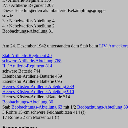
I. / Artillerie-Regiment 150
IV. / Artillerie-Regiment 207
Diese Teile fungierten als Infanterie-Bekämpfungsgruppe
sowie
3. / Nebelwerfer-Abteilung 4
4. / Nebelwerfer-Abteilung 2
Beobachtungs-Abteilung 31
Am 24. Dezember 1942 unterstanden dem Stab beim
LIV. Armeekor
Stab Artillerie-Regiment 49
schwere Artillerie-Abteilung 768
II. / Artillerie-Regiment 814
schwere Batterie 744
Eisenbahn-Artillerie-Batterie 459
Eisenbahn-Artillerie-Batterie 695
Heeres-Küsten-Artillerie-Abteilung 289
Heeres-Küsten-Artillerie-Abteilung 910
Heeres-Küsten-Artillerie-Batterie 514
Beobachtungs-Abteilung 30
Stab
Beobachtungs-Abteilung 63
mit 1/2
Beobachtungs-Abteilung 39
3 Rohre 15-cm schwere Feldhaubitzen 414 (f)
17 Rohre 22-cm Mörser 531 (f)
Kommandeure: