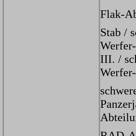
Flak-Ab
Stab / 
Werfer
III. / s
Werfer
schwer
Panzerj
Abteil
RAD-Ab