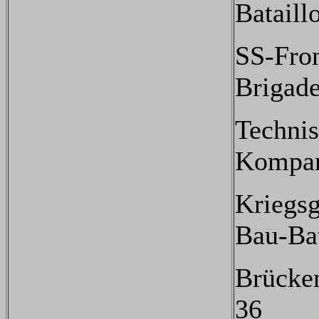
Bataill
SS-Fro
Brigad
Techni
Kompan
Kriegs
Bau-Bat
Brücke
36