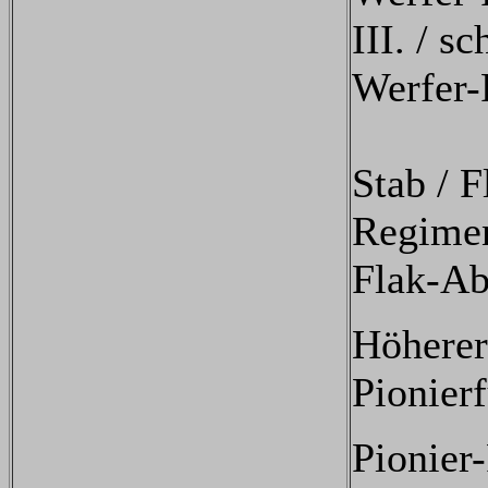
III. / s
Werfer-
Stab / F
Regime
Flak-Ab
Höherer
Pionier
Pionier