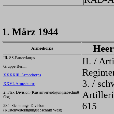
1. März 1944
Heer
Armeekorps
III. SS-Panzerkorps
II. / Art
Gruppe Berlin
Regime
XXXXIII. Armeekorps
3. / sch
XXVI. Armeekorps
Artiller
2. Flak-Division (Küstenverteidigungsabschnitt
Ost)
615
285. Sicherungs-Division
(Küstenverteidigungsabschnitt West)