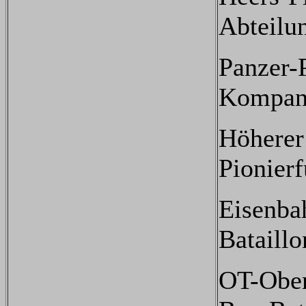
Abteilu
Panzer-P
Kompan
Höherer
Pionierf
Eisenba
Bataillo
OT-Ober