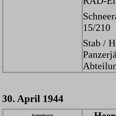
RAD-Ein
Schneer
15/210
Stab / H
Panzerj
Abteilu
30. April 1944
Heer
Armeekorps