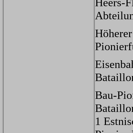
Heers-F
Abteilu
Höherer
Pionierf
Eisenba
Bataillo
Bau-Pio
Bataillo
1 Estni