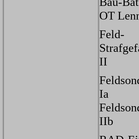
Bau-Bat
OT Lenn
Feld-
Strafge
II
Feldson
Ia
Feldson
IIb