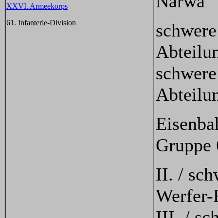
Narwa
XXVI. Armeekorps
61. Infanterie-Division
schwere 
Abteilu
schwere 
Abteilu
Eisenbah
Gruppe 
II. / sc
Werfer-
III. / s