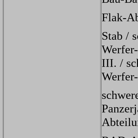
Flak-Ab
Stab / 
Werfer
III. / s
Werfer
schwer
Panzerj
Abteil