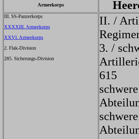
Heer
Armeekorps
III. SS-Panzerkorps
II. / Art
XXXXIII. Armeekorps
Regimen
XXVI. Armeekorps
3. / sch
2. Flak-Division
Artiller
285. Sicherungs-Division
615
schwere 
Abteilu
schwere 
Abteilu