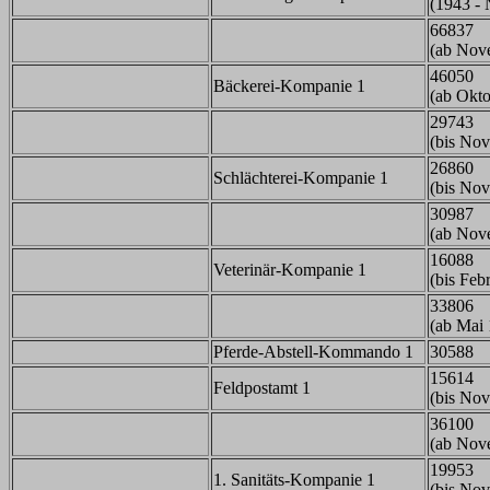
(1943 -
66837
(ab Nov
46050
Bäckerei-Kompanie 1
(ab Okt
29743
(bis No
26860
Schlächterei-Kompanie 1
(bis No
30987
(ab Nov
16088
Veterinär-Kompanie 1
(bis Feb
33806
(ab Mai
Pferde-Abstell-Kommando 1
30588
15614
Feldpostamt 1
(bis No
36100
(ab Nov
19953
1. Sanitäts-Kompanie 1
(bis No