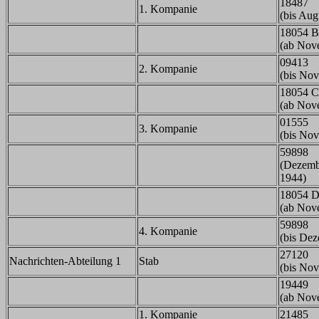
18487
1. Kompanie
(bis Aug
18054 B
(ab Nov
09413
2. Kompanie
(bis No
18054 C
(ab Nov
01555
3. Kompanie
(bis No
59898
(Dezemb
1944)
18054 
(ab Nov
59898
4. Kompanie
(bis De
27120
Nachrichten-Abteilung 1
Stab
(bis No
19449
(ab Nov
1. Kompanie
21485