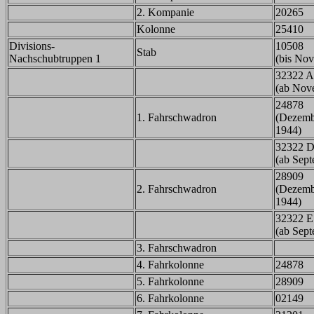
2. Kompanie
20265
Kolonne
25410
Divisions-
10508
Stab
Nachschubtruppen 1
(bis No
32322 A
(ab Nov
24878
1. Fahrschwadron
(Dezemb
1944)
32322 
(ab Sep
28909
2. Fahrschwadron
(Dezemb
1944)
32322 E
(ab Sep
3. Fahrschwadron
4. Fahrkolonne
24878
5. Fahrkolonne
28909
6. Fahrkolonne
02149