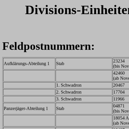
Divisions-Einheite
Feldpostnummern:
23234
Aufklärungs-Abteilung 1
Stab
(bis No
42460
(ab Nov
1. Schwadron
20467
2. Schwadron
17704
3. Schwadron
11966
04871
Panzerjäger-Abteilung 1
Stab
(bis No
18054 A
(ab Nov