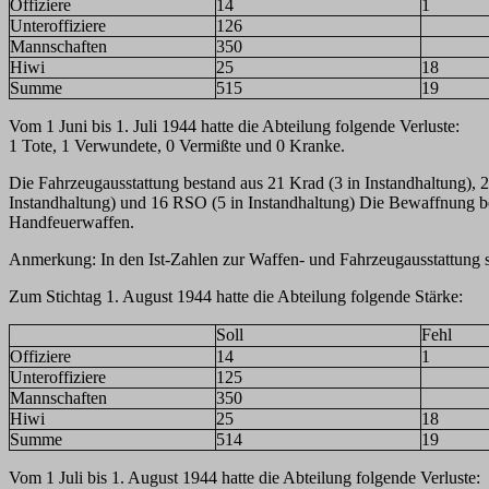
Offiziere
14
1
Unteroffiziere
126
Mannschaften
350
Hiwi
25
18
Summe
515
19
Vom 1 Juni bis 1. Juli 1944 hatte die Abteilung folgende Verluste:
1 Tote, 1 Verwundete, 0 Vermißte und 0 Kranke.
Die Fahrzeugausstattung bestand aus 21 Krad (3 in Instandhaltung), 
Instandhaltung) und 16 RSO (5 in Instandhaltung) Die Bewaffnung be
Handfeuerwaffen.
Anmerkung: In den Ist-Zahlen zur Waffen- und Fahrzeugausstattung s
Zum Stichtag 1. August 1944 hatte die Abteilung folgende Stärke:
Soll
Fehl
Offiziere
14
1
Unteroffiziere
125
Mannschaften
350
Hiwi
25
18
Summe
514
19
Vom 1 Juli bis 1. August 1944 hatte die Abteilung folgende Verluste: