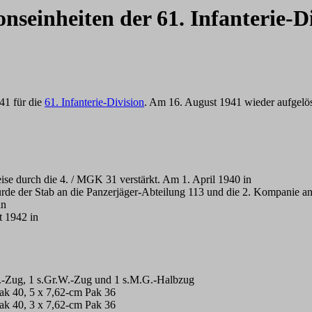
onseinheiten der 61. Infanterie-D
41 für die
61. Infanterie-Division
. Am 16. August 1941 wieder aufgelös
ise durch die 4. / MGK 31 verstärkt. Am 1. April 1940 in
der Stab an die Panzerjäger-Abteilung 113 und die 2. Kompanie an d
in
 1942 in
.-Zug, 1 s.Gr.W.-Zug und 1 s.M.G.-Halbzug
ak 40, 5 x 7,62-cm Pak 36
ak 40, 3 x 7,62-cm Pak 36