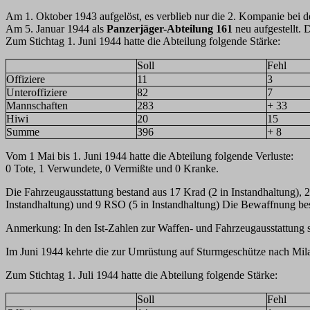
Am 1. Oktober 1943 aufgelöst, es verblieb nur die 2. Kompanie bei d
Am 5. Januar 1944 als
Panzerjäger-Abteilung 161
neu aufgestellt. 
Zum Stichtag 1. Juni 1944 hatte die Abteilung folgende Stärke:
Soll
Fehl
Offiziere
11
3
Unteroffiziere
82
7
Mannschaften
283
+ 33
Hiwi
20
15
Summe
396
+ 8
Vom 1 Mai bis 1. Juni 1944 hatte die Abteilung folgende Verluste:
0 Tote, 1 Verwundete, 0 Vermißte und 0 Kranke.
Die Fahrzeugausstattung bestand aus 17 Krad (2 in Instandhaltung), 
Instandhaltung) und 9 RSO (5 in Instandhaltung) Die Bewaffnung be
Anmerkung: In den Ist-Zahlen zur Waffen- und Fahrzeugausstattung s
Im Juni 1944 kehrte die zur Umrüstung auf Sturmgeschütze nach Mil
Zum Stichtag 1. Juli 1944 hatte die Abteilung folgende Stärke:
Soll
Fehl