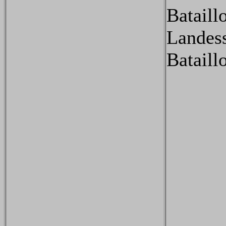
Bataill
Landes
Bataill