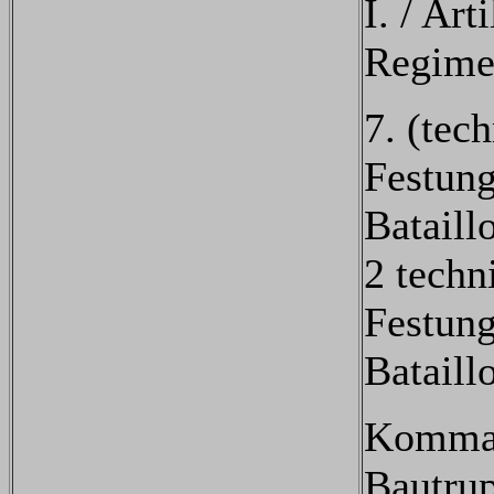
I. / Arti
Regime
7. (tech
Festun
Bataill
2 techn
Festun
Bataill
Komman
Bautru