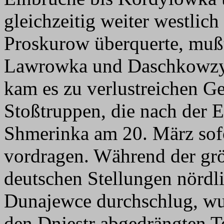
gleichzeitig weiter westli
Proskurow überquerte, mußt
Lawrowka und Daschkowzy 
kam es zu verlustreichen G
Stoßtruppen, die nach der
Shmerinka am 20. März sofo
vordragen. Während der größ
deutschen Stellungen nörd
Dunajewce durchschlug, wu
den Dnjestr abgedrängten T