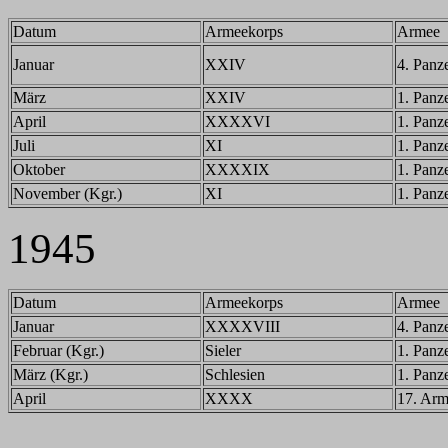
Datum
Armeekorps
Armee
Januar
XXIV
4. Panz
März
XXIV
1. Panz
April
XXXXVI
1. Panz
Juli
XI
1. Panz
Oktober
XXXXIX
1. Panz
November (Kgr.)
XI
1. Panz
1945
Datum
Armeekorps
Armee
Januar
XXXXVIII
4. Panz
Februar (Kgr.)
Sieler
1. Panz
März (Kgr.)
Schlesien
1. Panz
April
XXXX
17. Ar