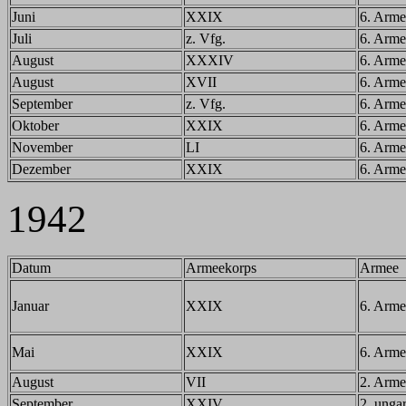
Juni
XXIX
6. Arme
Juli
z. Vfg.
6. Arme
August
XXXIV
6. Arme
August
XVII
6. Arme
September
z. Vfg.
6. Arme
Oktober
XXIX
6. Arme
November
LI
6. Arme
Dezember
XXIX
6. Arme
1942
Datum
Armeekorps
Armee
Januar
XXIX
6. Arme
Mai
XXIX
6. Arme
August
VII
2. Arme
September
XXIV
2. unga