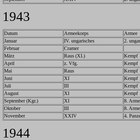
1943
Datum
Armeekorps
Armee
Januar
IV. ungarisches
2. unga
Februar
Cramer
März
Raus (XI.)
Kempf
April
z. Vfg.
Kempf
Mai
Raus
Kempf
Juni
XI
Kempf
Juli
III
Kempf
August
XI
Kempf
September (Kgr.)
XI
8. Arme
Oktober
III
8. Arme
November
XXIV
4. Panz
1944