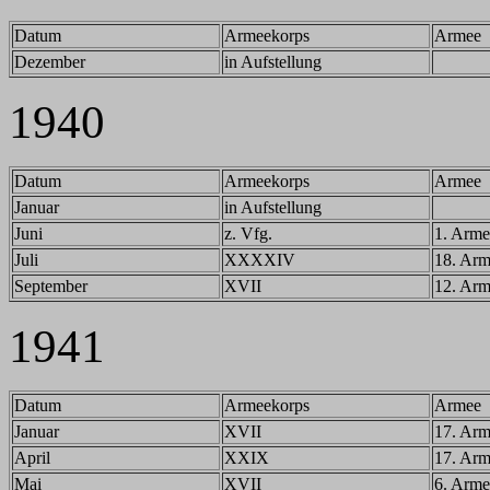
Datum
Armeekorps
Armee
Dezember
in Aufstellung
1940
Datum
Armeekorps
Armee
Januar
in Aufstellung
Juni
z. Vfg.
1. Arme
Juli
XXXXIV
18. Ar
September
XVII
12. Ar
194
1
Datum
Armeekorps
Armee
Januar
XVII
17. Ar
April
XXIX
17. Ar
Mai
XVII
6. Arme