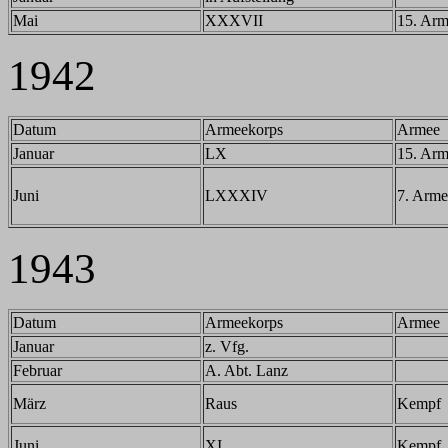
Mai
XXXVII
15. Ar
1942
Datum
Armeekorps
Armee
Januar
LX
15. Ar
Juni
LXXXIV
7. Arme
1943
Datum
Armeekorps
Armee
Januar
z. Vfg.
Februar
A. Abt. Lanz
März
Raus
Kempf
Juni
XI
Kempf