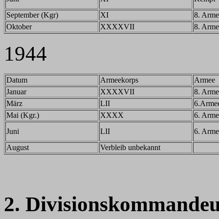
September (Kgr)
XI
8. Arme
Oktober
XXXXVII
8. Arme
1944
Datum
Armeekorps
Armee
Januar
XXXXVII
8. Arme
März
LII
6.Arme
Mai (Kgr.)
XXXX
6. Arme
Juni
LII
6. Arme
August
Verbleib unbekannt
2. Divisionskommandeu