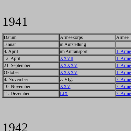
1941
Datum
Armeekorps
Armee
Januar
in Aufstellung
4. April
im Antransport
1. Arme
12. April
XXVII
1. Arme
21. September
XXXXV
1. Arme
Oktober
XXXXV
1. Arme
4. November
z. Vfg.
7. Arme
10. November
XXV
7. Arme
11. Dezember
LIX
7. Arme
1942