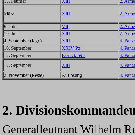
13. Februar
XIII
2. Arme
März
XIII
2. Arme
6. Juli
VII
2. Arme
19. Juli
XIII
2. Arme
4. September (Kgr.)
XIII
4. Panz
10. September
XXIV Pz
4. Panz
12. September
Korück 595
4. Panz
17. September
XIII
4. Panz
2. November (Reste)
Auflösung
4. Panz
2. Divisionskommandeu
Generalleutnant Wilhelm R