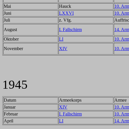
Mai
Hauck
10. Ar
Juni
LXXVI
10. Ar
Juli
z. Vfg.
Auffris
August
I. Fallschirm
14. Ar
Oktober
LI
10. Ar
November
XIV
10. Ar
1945
Datum
Armeekorps
Armee
Januar
XIV
10. Ar
Februar
I. Fallschirm
10. Ar
April
LI
14. Ar