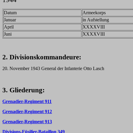
Datum
Armeekorps
Januar
in Aufstellung
April
XXXXVIII
Juni
XXXXVIII
2. Divisionskommandeure:
20. November 1943 General der Infanterie Otto Lasch
3. Gliederung:
Grenadier-Regiment 911
Grenadier-Regiment 912
Grenadier-Regiment 913
Divisions-Füsilier-Bataillon 349