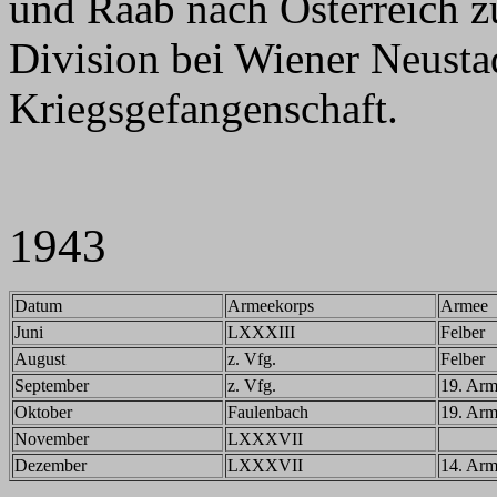
und Raab nach Österreich z
Division bei Wiener Neusta
Kriegsgefangenschaft.
1943
Datum
Armeekorps
Armee
Juni
LXXXIII
Felber
August
z. Vfg.
Felber
September
z. Vfg.
19. Ar
Oktober
Faulenbach
19. Ar
November
LXXXVII
Dezember
LXXXVII
14. Ar