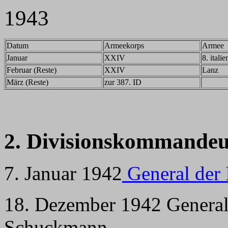
1943
Datum
Armeekorps
Armee
Januar
XXIV
8. itali
Februar (Reste)
XXIV
Lanz
März (Reste)
zur 387. ID
2. Divisionskommandeu
7. Januar 1942
General der I
18. Dezember 1942 Genera
Schuckmann