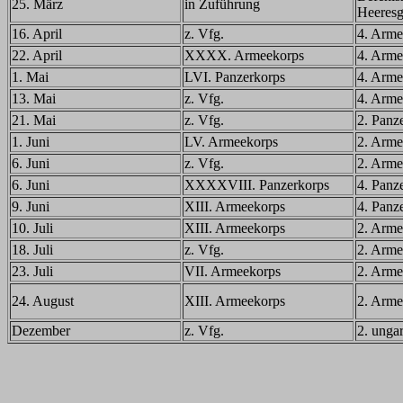
25. März
in Zuführung
Heeresg
16. April
z. Vfg.
4. Arme
22. April
XXXX. Armeekorps
4. Arme
1. Mai
LVI. Panzerkorps
4. Arme
13. Mai
z. Vfg.
4. Arme
21. Mai
z. Vfg.
2. Panz
1. Juni
LV. Armeekorps
2. Arme
6. Juni
z. Vfg.
2. Arme
6. Juni
XXXXVIII. Panzerkorps
4. Panz
9. Juni
XIII. Armeekorps
4. Panz
10. Juli
XIII. Armeekorps
2. Arme
18. Juli
z. Vfg.
2. Arme
23. Juli
VII. Armeekorps
2. Arme
24. August
XIII. Armeekorps
2. Arme
Dezember
z. Vfg.
2. unga