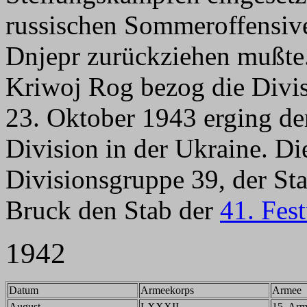
russischen Sommeroffensive
Dnjepr zurückziehen mußte
Kriwoj Rog bezog die Divis
23. Oktober 1943 erging de
Division in der Ukraine. Die
Divisionsgruppe 39, der S
Bruck den Stab der
41. Fes
1942
Datum
Armeekorps
Armee
August
LXXXII
15. Ar