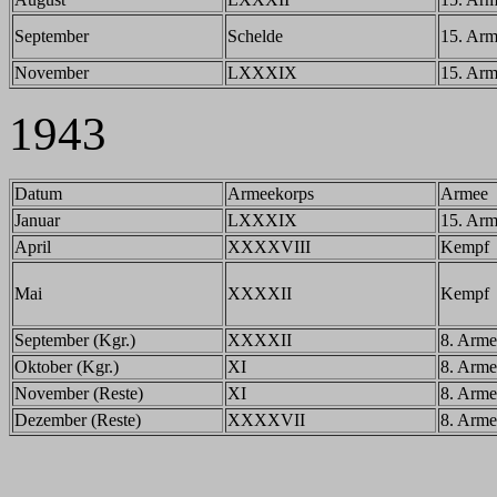
September
Schelde
15. Ar
November
LXXXIX
15. Ar
1943
Datum
Armeekorps
Armee
Januar
LXXXIX
15. Ar
April
XXXXVIII
Kempf
Mai
XXXXII
Kempf
September (Kgr.)
XXXXII
8. Arme
Oktober (Kgr.)
XI
8. Arme
November (Reste)
XI
8. Arme
Dezember (Reste)
XXXXVII
8. Arme