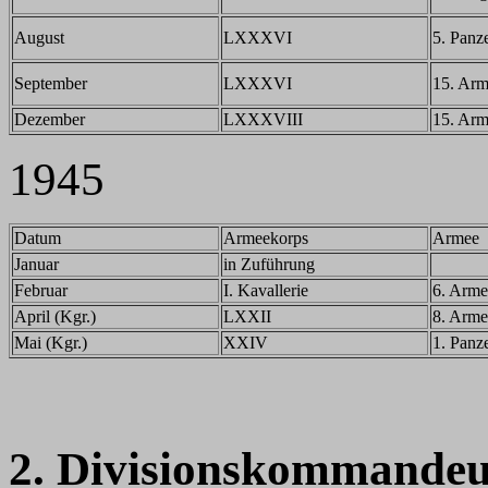
August
LXXXVI
5. Panz
September
LXXXVI
15. Ar
Dezember
LXXXVIII
15. Ar
1945
Datum
Armeekorps
Armee
Januar
in Zuführung
Februar
I. Kavallerie
6. Arme
April (Kgr.)
LXXII
8. Arme
Mai (Kgr.)
XXIV
1. Panz
2. Divisionskommandeu