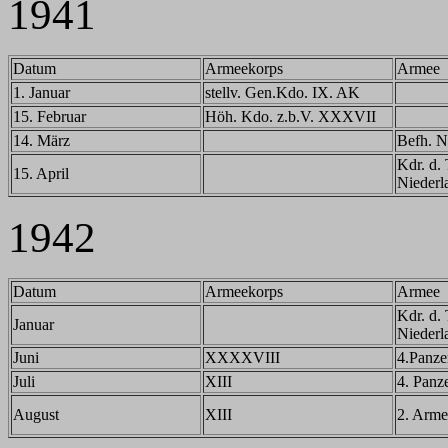
1941
Datum
Armeekorps
Armee
1. Januar
stellv. Gen.Kdo. IX. AK
15. Februar
Höh. Kdo. z.b.V. XXXVII
14. März
Befh. N
Kdr. d. 
15. April
Niederl
1942
Datum
Armeekorps
Armee
Kdr. d. 
Januar
Niederl
Juni
XXXXVIII
4.Panze
Juli
XIII
4. Panz
August
XIII
2. Arme