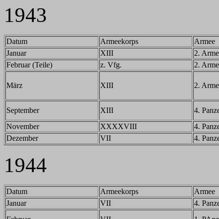
1943
Datum
Armeekorps
Armee
Januar
XIII
2. Arme
Februar (Teile)
z. Vfg.
2. Arme
März
XIII
2. Arme
September
XIII
4. Panz
November
XXXXVIII
4. Panz
Dezember
VII
4. Panz
1944
Datum
Armeekorps
Armee
Januar
VII
4. Panz