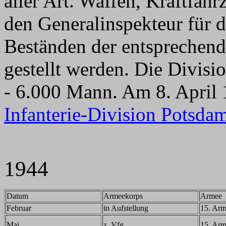
aller Art. Waffen, Kraftfah
den Generalinspekteur für
Beständen der entsprechen
gestellt werden. Die Divisi
- 6.000 Mann. Am 8. April 
Infanterie-Division Potsda
1944
Datum
Armeekorps
Armee
Februar
in Aufstellung
15. Ar
Mai
z. Vfg.
15. Ar