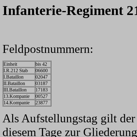
Infanterie-Regiment 2
Feldpostnummern:
Einheit
bis 42
I.R.212 Stab
06600
I.Bataillon
02047
II.Bataillon
03187
III.Bataillon
17183
13.Kompanie
00527
14.Kompanie
23877
Als Aufstellungstag gilt de
diesem Tage zur Gliederun