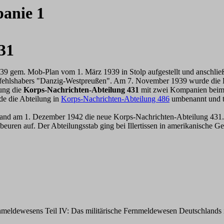
anie 1
31
9 gem. Mob-Plan vom 1. März 1939 in Stolp aufgestellt und anschli
befehlshabers "Danzig-Westpreußen". Am 7. November 1939 wurde di
lung die
Korps-Nachrichten-Abteilung 431
mit zwei Kompanien bei
de die Abteilung in
Korps-Nachrichten-Abteilung 486
umbenannt und ta
tand am 1. Dezember 1942 die neue Korps-Nachrichten-Abteilung 431.
euren auf. Der Abteilungsstab ging bei Illertissen in amerikanische G
meldewesens Teil IV: Das militärische Fernmeldewesen Deutschlands 