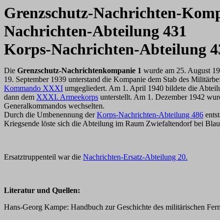
Grenzschutz-Nachrichten-Komp
Nachrichten-Abteilung 4
31
Korps-Nachrichten-Abteilung 4
Die
Grenzschutz-Nachrichtenkompanie 1
wurde am 25. August 193
19. September 1939 unterstand die Kompanie dem Stab des Militär
Kommando XXXI
umgegliedert. Am 1. April 1940 bildete die Abtei
dann dem
XXXI. Armeekorps
unterstellt. Am 1. Dezember 1942 wur
Generalkommandos wechselten.
Durch die Umbenennung der
Korps-Nachrichten-Abteilung 486
ents
Kriegsende löste sich die Abteilung im Raum Zwiefaltendorf bei Blaub
Ersatztruppenteil war die
Nachrichten-Ersatz-Abteilung 20.
Literatur und Quellen:
Hans-Georg Kampe: Handbuch zur Geschichte des militärischen Fern