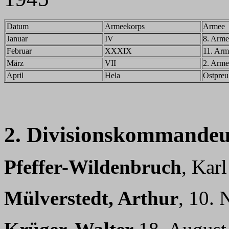
Datum
Armeekorps
Armee
Januar
IV
8. Arme
Februar
XXXIX
11. Arm
März
VII
2. Arme
April
Hela
Ostpre
2. Divisionskommandeu
Pfeffer-Wildenbruch
, Kar
Mülverstedt, Arthur
, 10.