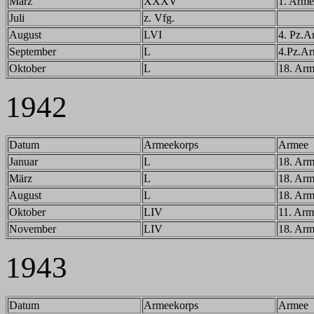
März
XXXV
1. Arme
Juli
z. Vfg.
August
LVI
4. Pz.A
September
L
4.Pz.A
Oktober
L
18. Ar
1942
Datum
Armeekorps
Armee
Januar
L
18. Ar
März
L
18. Ar
August
L
18. Ar
Oktober
LIV
11. Arm
November
LIV
18. Ar
1943
Datum
Armeekorps
Armee