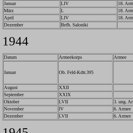
Januar
LIV
18. Ar
März
L
18. Ar
April
LIV
18. Ar
Dezember
Befh. Saloniki
1944
Datum
Armeekorps
Armee
Januar
Ob. Feld-Kdtr.395
August
XXII
September
XXIX
Oktober
LVII
3. ung. A
November
IV
6. Armee
Dezember
LVII
6. Armee
1945