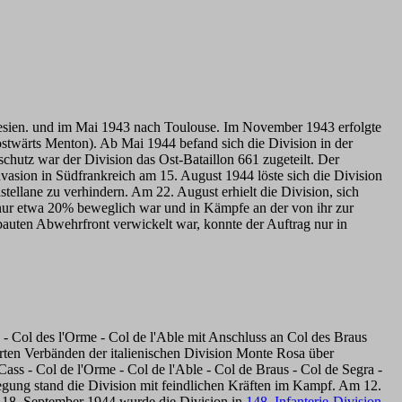
lesien. und im Mai 1943 nach Toulouse. Im November 1943 erfolgte
stwärts Menton). Ab Mai 1944 befand sich die Division in der
chutz war der Division das Ost-Bataillon 661 zugeteilt. Der
nvasion in Südfrankreich am 15. August 1944 löste sich die Division
stellane zu verhindern. Am 22. August erhielt die Division, sich
 nur etwa 20% beweglich war und in Kämpfe an der von ihr zur
ebauten Abwehrfront verwickelt war, konnte der Auftrag nur in
 - Col des l'Orme - Col de l'Able mit Anschluss an Col des Braus
derten Verbänden der italienischen Division Monte Rosa über
 Cass - Col de l'Orme - Col de l'Able - Col de Braus - Col de Segra -
gung stand die Division mit feindlichen Kräften im Kampf. Am 12.
m 18. September 1944 wurde die Division in
148. Infanterie-Division