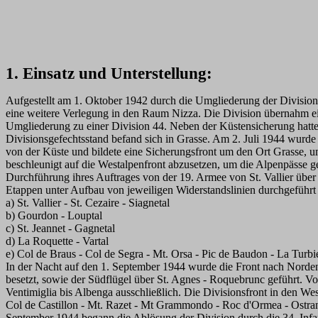
1. Einsatz und Unterstellung:
Aufgestellt am 1. Oktober 1942 durch die Umgliederung der Divisio
eine weitere Verlegung in den Raum Nizza. Die Division übernahm ei
Umgliederung zu einer Division 44. Neben der Küstensicherung hatte d
Divisionsgefechtsstand befand sich in Grasse. Am 2. Juli 1944 wurde 
von der Küste und bildete eine Sicherungsfront um den Ort Grasse, um 
beschleunigt auf die Westalpenfront abzusetzen, um die Alpenpässe 
Durchführung ihres Auftrages von der 19. Armee von St. Vallier über 
Etappen unter Aufbau von jeweiligen Widerstandslinien durchgeführt 
a) St. Vallier - St. Cezaire - Siagnetal
b) Gourdon - Louptal
c) St. Jeannet - Gagnetal
d) La Roquette - Vartal
e) Col de Braus - Col de Segra - Mt. Orsa - Pic de Baudon - La Turbi
In der Nacht auf den 1. September 1944 wurde die Front nach Norden 
besetzt, sowie der Südflügel über St. Agnes - Roquebrunc geführt. Vo
Ventimiglia bis Albenga ausschließlich. Die Divisionsfront in den West
Col de Castillon - Mt. Razet - Mt Grammondo - Roc d'Ormea - Ostra
September 1944 begann die Ablösung der Division durch die 34. Inf