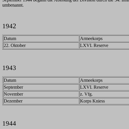
umbenannt.
194
2
Datum
Armeekorps
22. Oktober
LXVI. Reserve
1943
Datum
Armeekorps
September
LXVI. Reserve
November
z. Vfg.
Dezember
Korps Kniess
1944