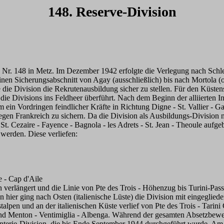
148. Reserve-Division
n Nr. 148 in Metz. Im Dezember 1942 erfolgte die Verlegung nach Sch
nen Sicherungsabschnitt von Agay (ausschließlich) bis nach Mortola (o
ie Division die Rekrutenausbildung sicher zu stellen. Für den Küstens
die Divisions ins Feldheer überführt. Nach dem Beginn der alliierten I
ein Vordringen feindlicher Kräfte in Richtung Digne - St. Vallier - Ga
gegen Frankreich zu sichern. Da die Division als Ausbildungs-Division
St. Cezaire - Fayence - Bagnola - les Adrets - St. Jean - Theoule aufg
werden. Diese verliefen:
e - Cap d'Aile
verlängert und die Linie von Pte des Trois - Höhenzug bis Turini-Pass
n hier ging nach Osten (italienische Lüste) die Division mit eingeglie
alpen und an der italienischen Küste verlief von Pte des Trois - Tarini
nd Menton - Ventimiglia - Albenga. Während der gesamten Absetzbewe
anterie-Division, die bis Ende September 1944 durchgeführt wurde. A