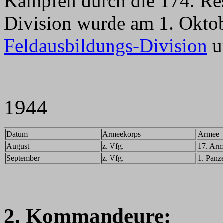
Kämpfen durch die 174. Res
Division wurde am 1. Okto
Feldausbildungs-Division
u
1944
Datum
Armeekorps
Armee
August
z. Vfg.
17. Ar
September
z. Vfg.
1. Panz
2. Kommandeure: