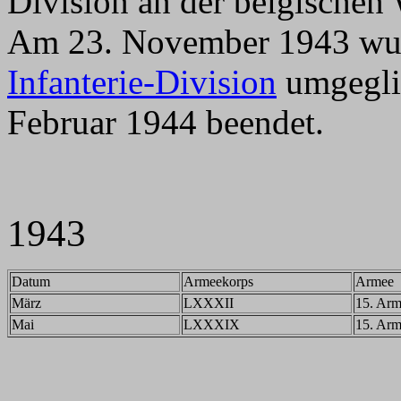
Division an der belgischen 
Am 23. November 1943 wurd
Infanterie-Division
umgeglie
Februar 1944 beendet.
1943
Datum
Armeekorps
Armee
März
LXXXII
15. Ar
Mai
LXXXIX
15. Ar