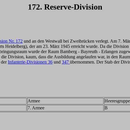
172. Reserve-Division
sion Nr. 172
und an den Westwall bei Zweibrücken verlegt. Am 7. März 
eidelberg), der am 23. März 1945 erreicht wurde. Da die Division kei
rbringungsraum wurde der Raum Bamberg - Bayreuth - Erlangen zugewi
 die Division, kaum, dass die Ausbildung angelaufen war, in den Raum
n der
Infanterie-Divisionen 36
und
347
übernommen. Der Stab der Divis
Armee
Heeresgruppe
7. Armee
B