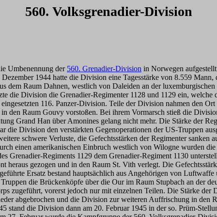
560. Volksgrenadier-Division
 die Umbenennung der
560. Grenadier-Division
in Norwegen aufgestel
 Dezember 1944 hatte die Division eine Tagesstärke von 8.559 Mann
us dem Raum Dahnen, westlich von Daleiden an der luxemburgischen Gr
e die Division die Grenadier-Regimenter 1128 und 1129 ein, welche di
ihr eingesetzten 116. Panzer-Division. Teile der Division nahmen den O
 in den Raum Gouvy vorstoßen. Bei ihrem Vormarsch stieß die Division 
chtung Grand Han über Amonines gelang nicht mehr. Die Stärke der R
war die Division den verstärkten Gegenoperationen der US-Truppen aus
eitere schwere Verluste, die Gefechtsstärken der Regimenter sanken a
urch einen amerikanischen Einbruch westlich von Wilogne wurden die 
es Grenadier-Regiments 1129 dem Grenadier-Regiment 1130 unterstell
ont heraus gezogen und in den Raum St. Vith verlegt. Die Gefechtsstär
eführte Ersatz bestand hauptsächlich aus Angehörigen von Luftwaffe 
en Truppen die Brückenköpfe über die Our im Raum Stupbach an der d
 zugeführt, vorerst jedoch nur mit einzelnen Teilen. Die Stärke der D
abgebrochen und die Division zur weiteren Auffrischung in den Rau
45 stand die Division dann am 20. Februar 1945 in der so. Prüm-Stellu
 Am 27. Februar wurde die Kampfgruppe der 560. Volksgrenadier-Divisio