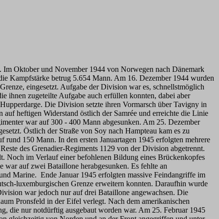
lt. Im Oktober und November 1944 von Norwegen nach Dänemark
, die Kampfstärke betrug 5.654 Mann. Am 16. Dezember 1944 wurden
enze, eingesetzt. Aufgabe der Division war es, schnellstmöglich
e ihnen zugeteilte Aufgabe auch erfüllen konnten, dabei aber
rt Hupperdarge. Die Division setzte ihren Vormarsch über Tavigny in
auf heftigen Widerstand östlich der Samrée und erreichte die Linie
egimenter war auf 300 - 400 Mann abgesunken. Am 25. Dezember
gesetzt. Östlich der Straße von Soy nach Hampteau kam es zu
uf rund 150 Mann. In den ersten Januartagen 1945 erfolgten mehrere
Reste des Grenadier-Regiments 1129 von der Division abgetrennt.
t. Noch im Verlauf einer befohlenen Bildung eines Brückenkopfes
ke war auf zwei Bataillone herabgesunken. Es fehlte an
und Marine. Ende Januar 1945 erfolgten massive Feindangriffe im
eutsch-luxemburgischen Grenze erweitern konnten. Daraufhin wurde
ivision war jedoch nur auf drei Bataillone angewachsen. Die
m Pronsfeld in der Eifel verlegt. Nach dem amerikanischen
ng, die nur notdürftig ausgebaut worden war. Am 25. Februar 1945
n gleichzeitig von Norden und an der Front angegriffen und unter