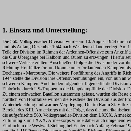
1. Einsatz und Unterstellung:
Die 560. Volksgrenadier-Division wurde am 10. August 1944 durch
und bis Anfang Dezember 1944 nach Westdeutschland verlegt. Am 1.
Teile der Division im Rahmen der Ardennen-Offensive zum Angriff a
die Our-Übergänge bei Kalborn und Ouren zu erzwingen. Hierfür setzt
schwere Verluste erlitten. Anschließend folgte die Division der vor 
Richtung Houffalize fort und konnte unter fortlaufenden Kämpfen bis
Dochamps - Marcouray. Die weitere Fortführung des Angriffs in Ri
1944 stellte die Division ihre Offensivbemühungen ein, von nun an 
schweren Kämpfen. Auch in den folgenden Tagen erlitt die Division w
Einbrüche durch US-Truppen in die Hauptkampflinie der Division. D
Zu einem schwachen Bataillon zusammen gefasst, wurden die Reste d
nördlich von Houffalize wurden die Restteile der Division aus der Fr
Winterbekleidung und warmer Verpflegung. Der im Raum St. Vith zug
Bereich des XIII. Armeekorps mit der Folge, dass die amerikanisch
die aufgefrischte 560. Volksgrenadier-Division dem LXXX. Armeekorps
Zuführung zum LXXX. Armeekorps wurde daher auch umgehend wieder 
Einrbuch in die Westwall-Stellung bei Echternach Anfang Februar 19
trat die 4. US-Panzer-Division zum Angriff in Richtung Bitburg an.