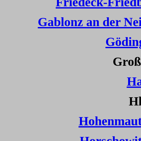
Friedeck-Fried
Gablonz an der Nei
Gödin
Groß
Ha
H
Hohenmaut
Horschowit