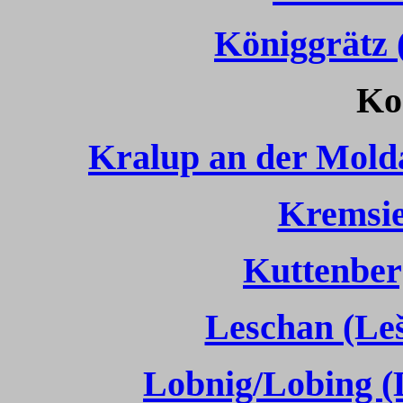
Königgrätz 
Kos
Kralup an der Mold
Kremsie
Kuttenber
Leschan (Leš
Lobnig/Lobing 