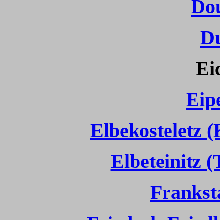
Do
D
Ei
Eipe
Elbekosteletz 
Elbeteinitz 
Franksta