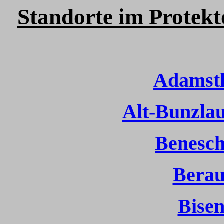
Standorte i
m Protek
Adamst
Alt-Bunzlau
Benesch
Berau
Bisen