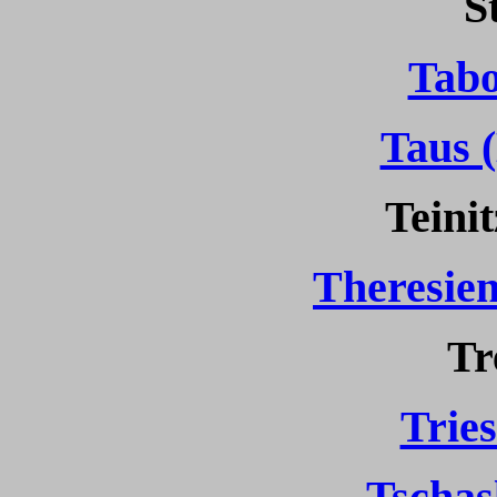
S
Tabo
Taus 
Teinit
Theresien
Tr
Tries
Tschas