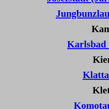
Jungbunzlau
Kam
Karlsbad 
Kie
Klatta
Kle
Komota