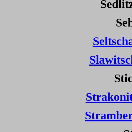
Sedlit
Seh
Seltsch
Slawitsc
Sti
Strakonit
Stramber