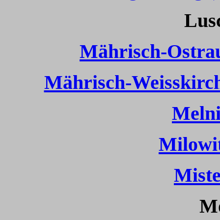
Lusc
Mährisch-Ostra
Mährisch-Weisskirc
Melni
Milowit
Miste
Mo