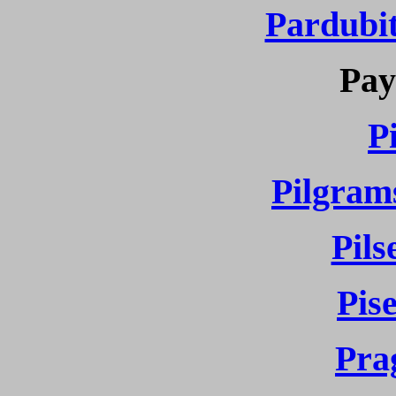
Pardubit
Pay
P
Pilgram
Pils
Pis
Pra