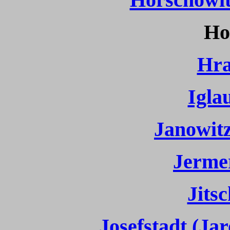
Ho
Hra
Igla
Janowitz
Jerme
Jitsc
Josefstadt (Ja