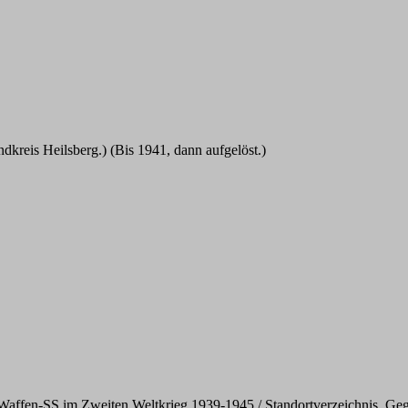
kreis Heilsberg.) (Bis 1941, dann aufgelöst.)
ffen-SS im Zweiten Weltkrieg 1939-1945 / Standortverzeichnis. Gegl