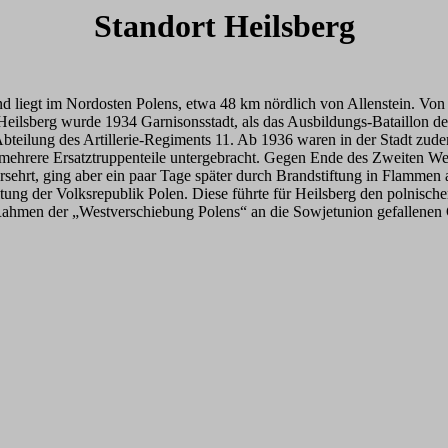
Standort Heilsberg
d liegt im Nordosten Polens, etwa 48 km nördlich von Allenstein. Von
eilsberg wurde 1934 Garnisonsstadt, als das Ausbildungs-Bataillon des
. Abteilung des Artillerie-Regiments 11. Ab 1936 waren in der Stadt zu
 mehrere Ersatztruppenteile untergebracht. Gegen Ende des Zweiten Wel
ehrt, ging aber ein paar Tage später durch Brandstiftung in Flammen a
tung der Volksrepublik Polen. Diese führte für Heilsberg den polnisc
im Rahmen der „Westverschiebung Polens“ an die Sowjetunion gefallenen