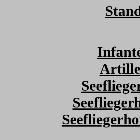
Stand
Infant
Artill
Seefliege
Seeflieger
Seefliegerh