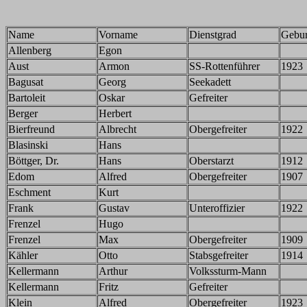
Name
Vorname
Dienstgrad
Gebur
Allenberg
Egon
Aust
Armon
SS-Rottenführer
1923
Bagusat
Georg
Seekadett
Bartoleit
Oskar
Gefreiter
Berger
Herbert
Bierfreund
Albrecht
Obergefreiter
1922
Blasinski
Hans
Böttger, Dr.
Hans
Oberstarzt
1912
Edom
Alfred
Obergefreiter
1907
Eschment
Kurt
Frank
Gustav
Unteroffizier
1922
Frenzel
Hugo
Frenzel
Max
Obergefreiter
1909
Kähler
Otto
Stabsgefreiter
1914
Kellermann
Arthur
Volkssturm-Mann
Kellermann
Fritz
Gefreiter
Klein
Alfred
Obergefreiter
1923