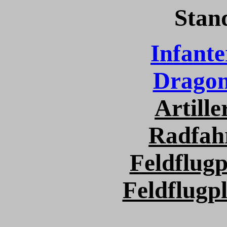
Stand
Infante
Dragon
Artill
Radfah
Feldflugp
Feldflugpl