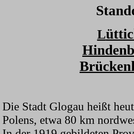
Stand
ütti
L
Hindenb
Brücken
Die Stadt Glogau heißt heu
Polens, etwa 80 km nordwes
In der 1919 gebildeten Prov