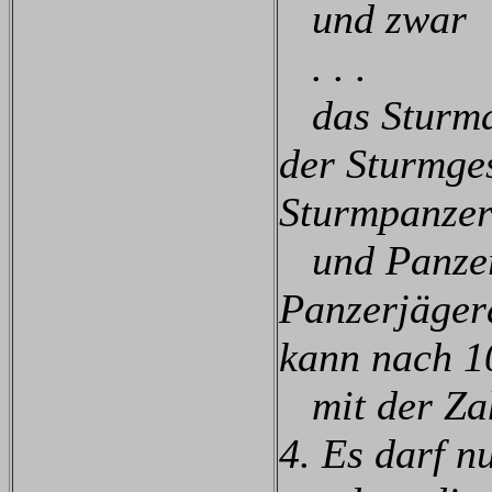
und zwar
. . .
das Sturmab
der Sturmges
Sturmpanzer
und Panzerj
Panzerjägera
kann nach 1
mit der Zah
4. Es darf n