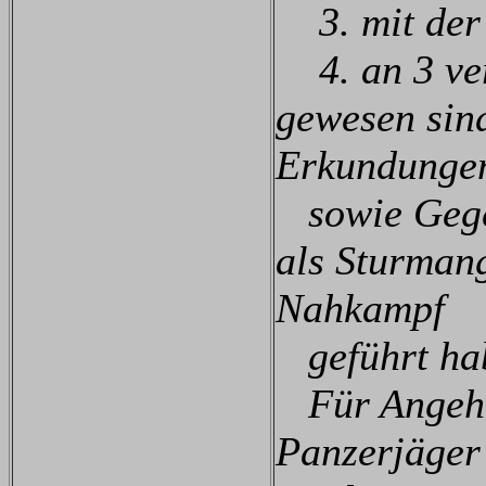
3. mit der 
4. an 3 ver
gewesen sin
Erkundunge
sowie Gegen
als Sturmang
Nahkampf
geführt ha
Für Angehör
Panzerjäger g