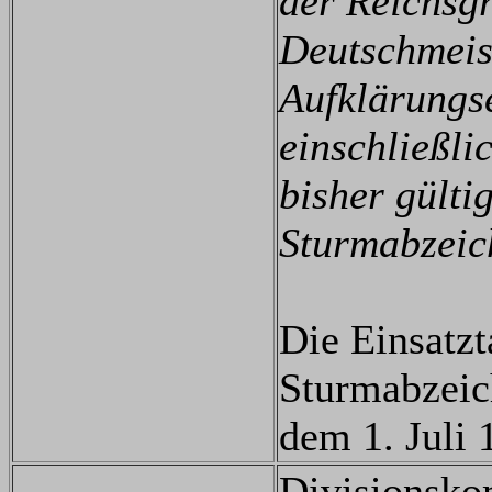
der Reichsg
Deutschmeis
Aufklärungse
einschließli
bisher gült
Sturmabzeic
Die Einsatzt
Sturmabzeic
dem 1. Juli
Divisionsko