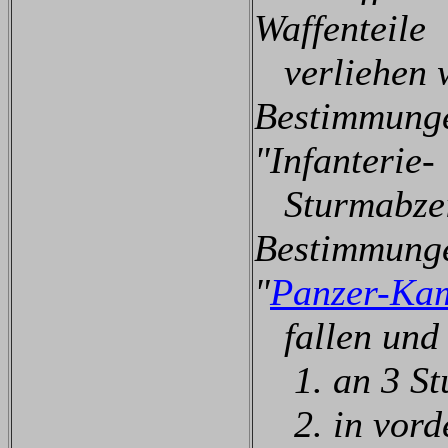
Waffenteile
verliehen 
Bestimmunge
"Infanterie-
Sturmabzeic
Bestimmunge
"
Panzer-Kam
fallen und 
1. an 3 Stu
2. in vorde