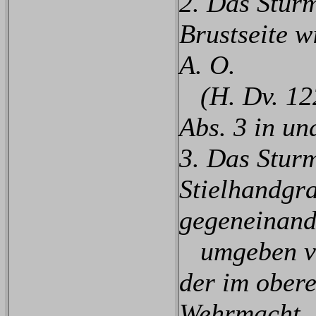
2. Das Sturm
Brustseite 
A. O.
(H. Dv. 122
Abs. 3 in un
3. Das Stur
Stielhandgr
gegeneinand
umgeben vo
der im obere
Wehrmacht