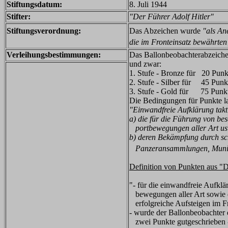
Stiftungsdatum:
8. Juli 1944
Stifter:
"Der Führer Adolf Hitler"
Stiftungsverordnung:
Das Abzeichen wurde
"als An
die im Fronteinsatz bewährten
Verleihungsbestimmungen:
Das Ballonbeobachterabzeichen
und zwar:
1. Stufe - Bronze für 20 Pun
2. Stufe - Silber für 45 Punk
3. Stufe - Gold für 75 Punk
Die Bedingungen für Punkte la
"Einwandfreie Aufklärung takti
a) die für die Führung von b
portbewegungen aller Art usw
b) deren Bekämpfung durch schw
Panzeransammlungen, Munition
Definition von Punkten aus "
"- für die einwandfreie Aufklä
bewegungen aller Art sowie die
erfolgreiche Aufsteigen im Fr
- wurde der Ballonbeobachter d
zwei Punkte gutgeschrieben - 