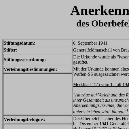
Anerken
des Oberbefe
Stiftungsdatum:
6. September 1941
Stifter:
Generalfeldmarschall von Brau
Die Urkunde wurde als
"beson
Stiftungsverordnung:
gestiftet.
Mit der Urkunde konnten einze
Verleihungsbestimmungen:
Waffen-SS ausgezeichnet wer
Merkblatt 15/5 vom 1. Juli 19
"Anträge auf Verleihung des R
ihrer Gesamtheit als unzureic
Anerkennungsurkunde, die vom 
1
unterschrieben wird, führen."
Der Oberbefehlshaber des Hee
Verleihungsbefugnis:
bis Dezember 1941 Generalfel
ab Januar 1942
"Der Führer u