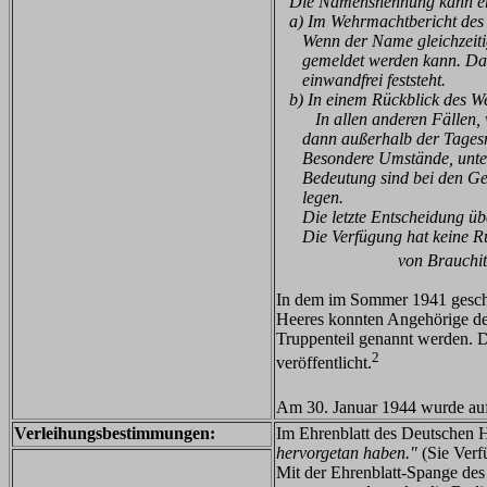
Die Namensnennung kann er
a) Im Wehrmachtbericht des 
Wenn der Name gleichzeitig 
gemeldet werden kann. Das wi
einwandfrei feststeht.
b) In einem Rückblick des W
In allen anderen Fällen, wenn
dann
außerhalb der Tages
Besondere Umstände, unter de
Bedeutung sind bei den Gener
legen.
Die letzte Entscheidung übe
Die Verfügung hat keine Rü
von Brauchitsc
In dem im Sommer 1941 geschaf
Heeres konnten Angehörige de
Truppenteil genannt werden. D
2
veröffentlicht.
Am 30. Januar 1944 wurde au
Verleihungsbestimmungen:
Im Ehrenblatt des Deutschen 
hervorgetan haben."
(Sie Verf
Mit der Ehrenblatt-Spange des