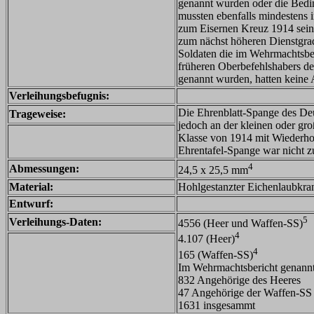
genannt wurden oder die Bedin
mussten ebenfalls mindestens 
zum Eisernen Kreuz 1914 sein.
zum nächst höheren Dienstgrad
Soldaten die im Wehrmachtsb
früheren Oberbefehlshabers des
genannt wurden, hatten keine 
Verleihungsbefugnis:
Die Ehrenblatt-Spange des De
Trageweise:
jedoch an der kleinen oder gr
Klasse von 1914 mit Wiederho
Ehrentafel-Spange war nicht zu
4
Abmessungen:
24,5 x 25,5 mm
Material:
Hohlgestanzter Eichenlaubkra
Entwurf:
5
Verleihungs-Daten:
4556 (Heer und Waffen-SS)
4
4.107 (Heer)
4
165 (Waffen-SS)
Im Wehrmachtsbericht genannt
832 Angehörige des Heeres
47 Angehörige der Waffen-SS
1631 insgesammt