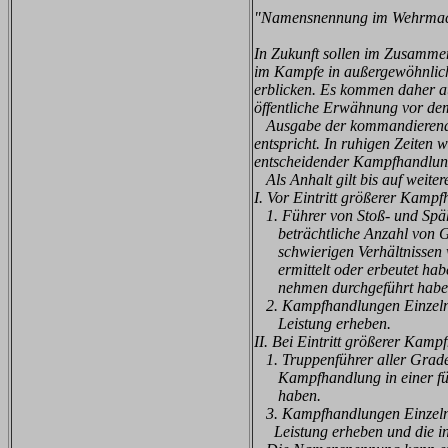
"Namensnennung im Wehrmac
In Zukunft sollen im Zusamme
im Kampfe in außergewöhnlich
erblicken. Es kommen daher au
öffentliche Erwähnung vor dem 
Ausgabe der kommandierenden 
entspricht. In ruhigen Zeiten
entscheidender Kampfhandlun
Als Anhalt gilt bis auf weiter
I. Vor Eintritt größerer Kamp
1. Führer von Stoß- und Späh
beträchtliche Anzahl von Ge
schwierigen Verhältnissen w
ermittelt oder erbeutet habe
nehmen durchgeführt habe
2. Kampfhandlungen Einzelner
Leistung erheben.
II. Bei Eintritt größerer Kam
1. Truppenführer aller Grade,
Kampfhandlung in einer für 
haben.
3. Kampfhandlungen Einzelner
Leistung erheben und die in 