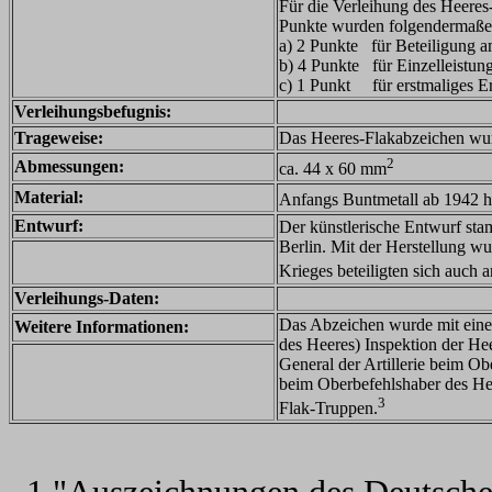
Für die Verleihung des Heeres
Punkte wurden folgendermaße
a) 2 Punkte für Beteiligung a
b) 4 Punkte für Einzelleistun
c) 1 Punkt für erstmaliges Er
Verleihungsbefugnis:
Trageweise:
Das Heeres-Flakabzeichen wurd
2
Abmessungen:
ca. 44 x 60 mm
Material:
Anfangs Buntmetall ab 1942 ha
Entwurf:
Der künstlerische Entwurf st
Berlin. Mit der Herstellung wu
Krieges beteiligten sich auch 
Verleihungs-Daten:
Das Abzeichen wurde mit eine
Weitere Informationen:
des Heeres) Inspektion der Hee
General der Artillerie beim Obe
beim Oberbefehlshaber des Hee
3
Flak-Truppen.