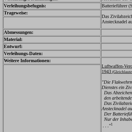
Verleihungsbefugnis:
Batterieführer 
Trageweise:
Das Zivilabzeic
Anstecknadel au
Abmessungen:
Material:
Entwurf:
Verleihungs-Daten:
Weitere Informationen:
Luftwaffen-Vero
1943
(Gleichlaut
"Die Flakwehrmä
Dienstes ein Ziv
Das Abzeichen s
den arbeitenden
Das Zivilabzeic
Anstecknadel au
Der Batteriefüh
Nur der Inhaber
1
. . ."