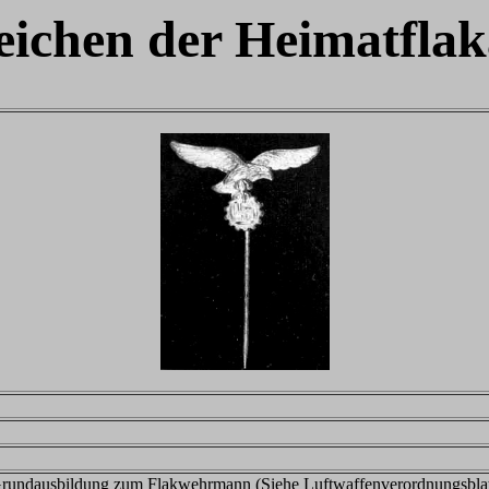
eichen der Heimatflaka
Grundausbildung zum Flakwehrmann (Siehe Luftwaffenverordnungsblat