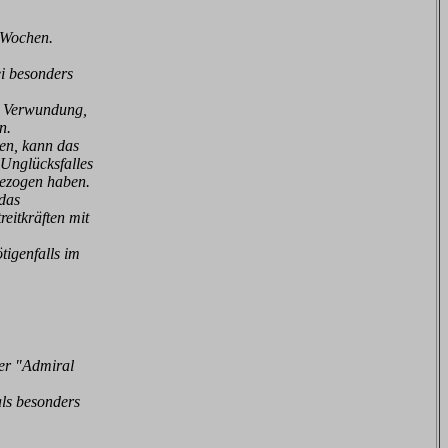
 Wochen.
i besonders
i Verwundung,
n.
ben,
kann das
 Unglücksfalles
gezogen haben.
 das
treitkräften mit
ti
genfalls im
zer "Admiral
ls besonders