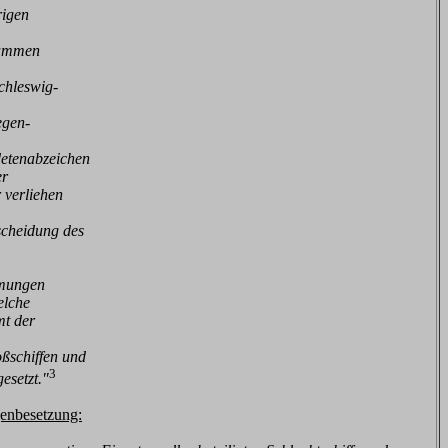
rigen
usammen
chleswig-
egen-
detenabzeichen
er
 verliehen
scheidung des
hmungen
elche
mt der
ßschiffen und
3
esetzt."
genbesetzung: