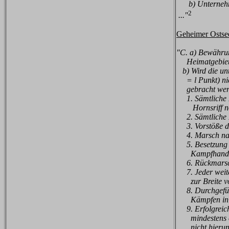
b) Unternehmun
2
..."
Geheimer Ostsee
"C. a) Bewährun
Heimatgebiets
b) Wird die unt
= l Punkt) ni
gebracht werd
1. Sämtliche H
Hornsriff no
2. Sämtliche M
3. Vorstöße der
4. Marsch nach
5. Besetzung v
Kampfhandlu
6. Rückmarsch 
7. Jeder weiter
zur Breite v
8. Durchgeführt
Kämpfen in 
9. Erfolgreiche
mindestens 
nicht hierunt