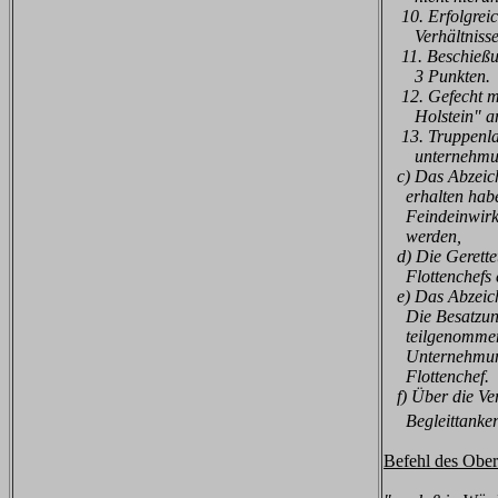
10. Erfolgreich
Verhältnissen
11. Beschießung
3 Punkten.
12. Gefecht mit
Holstein" am
13. Truppenlan
unternehmung 
c) Das Abzeiche
erhalten hab
Feindeinwirku
werden,
d) Die Gerettet
Flottenchefs e
e) Das Abzeich
Die Besatzungs
teilgenomme
Unternehmunge
Flottenchef.
f) Über die Ver
Begleittanke
Befehl des Ober