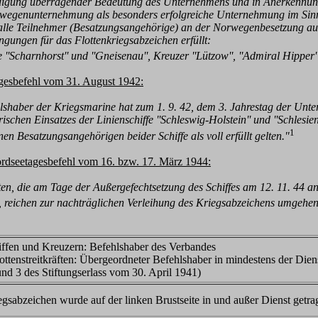
rdigung überragender Bedeutung des Unternehmens und in Anerkennung 
wegenunternehmung als besonders erfolgreiche Unternehmung im Sinne 
e Teilnehmer (Besatzungsangehörige) an der Norwegenbesetzung auf 
ngungen für das Flottenkriegsabzeichen erfüllt:
'Scharnhorst'' und ''Gneisenau'', Kreuzer ''Lützow'', ''Admiral Hipper'', 
agesbefehl vom 31. August 1942:
shaber der Kriegsmarine hat zum 1. 9. 42, dem 3. Jahrestag der Unt
ischen Einsatzes der Linienschiffe ''Schleswig-Holstein'' und ''Schlesi
1
nen Besatzungsangehörigen beider Schiffe als voll erfüllt gelten."
rdseetagesbefehl vom 16. bzw. 17. März 1944:
daten, die am Tage der Außergefechtsetzung des Schiffes am 12. 11. 44
, reichen zur nachträglichen Verleihung des Kriegsabzeichens umgehend
iffen und Kreuzern: Befehlshaber des Verbandes
lottenstreitkräften: Übergeordneter Befehlshaber in mindestens der Di
nd 3 des Stiftungserlass vom 30. April 1941)
gsabzeichen wurde auf der linken Brustseite in und außer Dienst getra