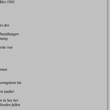
März 1941
es des
pfhandlungen
hnung
eite von
denen
enigstens bis
en (außer
 in See bei
Reeden fallen