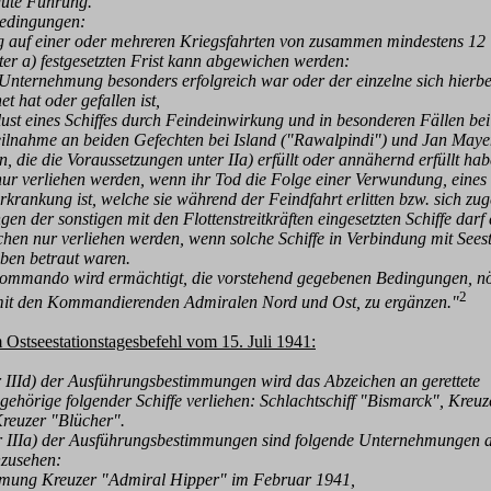
ute Führung.
Bedingungen:
auf einer oder mehreren
Kriegsfahrten von zusammen mindestens 12
r a) festgesetzten Frist kann abgewichen werden:
ernehmung besonders erfolgreich war oder der einzelne sich hierbe
 hat oder
gefallen ist,
 eines Schiffes durch Feindeinwirkung und in besonderen Fällen be
lnahme an beiden Gefechten
bei Island ("Rawalpindi") und Jan Maye
en, die die Voraussetzungen un
ter IIa) erfüllt oder annähernd erfüllt ha
ur
verliehen werden, wenn ihr Tod die Folge einer Verwundung,
eines
rankung ist,
welche sie während der Feindfahrt erlitten bzw. sich zu
gen der sonstigen mit den Flot
tenstreitkräften eingesetzten Schiffe darf
chen nur
verliehen werden, wenn solche Schiffe in Verbindung mit See
s
n betraut waren.
ommando wird ermächtigt, die vorstehend gegebenen Bedingungen, nö
2
t den
Kommandie
renden Admiralen Nord und Ost, zu ergänzen."
Ostseestationstagesbefehl vom 15. Juli 1941:
r IIId) der Ausführungsbestim
mungen wird das Abzeichen an gerettete
gehörige folgender
Schiffe verliehen: Schlachtschiff "Bismarck", Kreu
reuzer "Blücher".
 IIIa) der Ausführungsbestim
mungen sind folgende Unternehmungen a
zusehen:
ng Kreuzer "Admiral Hipper" im Februar 1941,