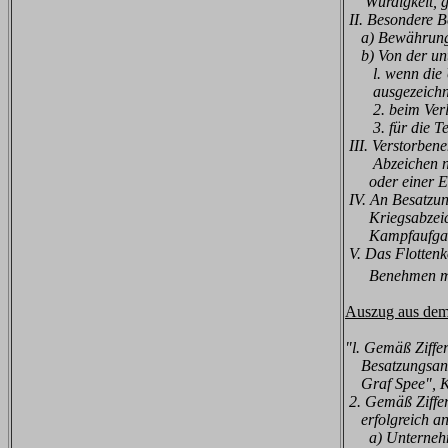
Würdigkeit, g
II. Besondere 
a) Bewährung 
b) Von der unte
l. wenn die Unt
ausgezeichnet
2. beim Verlust
3. für die Tei
III. Verstorben
Abzeichen n
oder einer Erk
IV. An Besatzun
Kriegsabzei
Kampfaufgabe
V. Das Flottenk
Benehmen mi
Auszug aus dem 
"
l. Gemäß Ziffe
Be
satzungsan
Graf Spee", K
2. Gemäß Ziffer
erfolgreich
an
a) Unternehmu