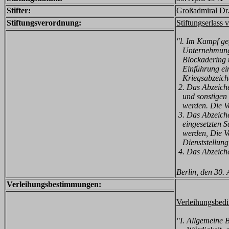
Stifter:
Großadmiral Dr.
Stiftungsverordnung:
Stiftungserlass 
"l. Im Kampf ge
Unternehmungen
Blockadering
Einführung ein
Kriegsabzeiche
2. Das Abzeich
und sonstigen 
werden. Die Ver
3. Das Abzeich
eingesetzten Sc
werden, Die Ver
Dienst
stellun
4. Das Abzeich
Berlin, den 30. 
Verleihungsbestimmungen:
Verleihungsbed
"I. Allgemeine 