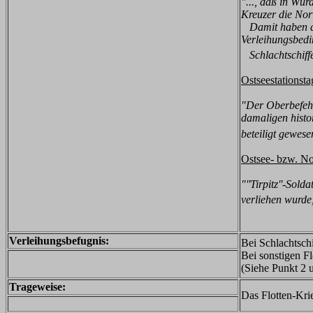
"..., daß in Wü
Kreuzer die Nor
Damit haben all
Verleihungsbedi
Schlachtschiffe '
Ostseestationst
"Der Oberbefehl
damaligen histor
beteiligt gewese
Ostsee- bzw. No
"''Tirpitz''-Sol
verliehen wurde
Verleihungsbefugnis:
Bei Schlachtsch
Bei sonstigen F
(Siehe Punkt 2 u
Trageweise:
Das Flotten-Krie