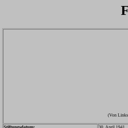
F
(Von Links
Stiftungsdatum:
30. April 1941