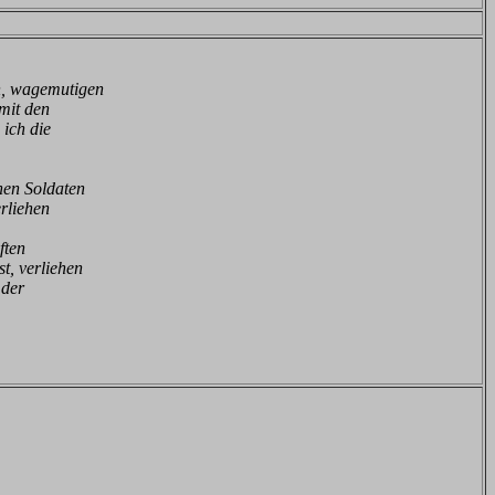
en, wagemutigen
mit den
ich die
enen Soldaten
erliehen
ften
t, verliehen
 der