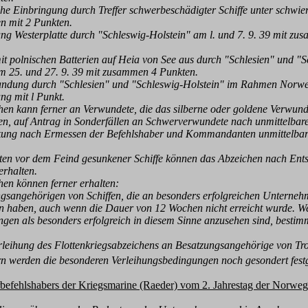
e Einbringung durch Treffer schwerbeschädigter Schiffe unter schwie
 mit 2
Punkten.
 Westerplatte durch "Schleswig-Holstein" am l. und 7. 9. 39 mit z
 polnischen Batterien auf Heia von See aus durch "Schlesien" und "S
 25. und
27. 9. 39 mit zusammen 4 Punkten.
dung durch "Schlesien" und "Schleswig-Holstein" im Rahmen Norw
mit l Punkt.
n kann ferner an Verwundete, die das silberne oder goldene Verwun
en,
auf Antrag in Sonderfällen an Schwerverwundete nach unmittelbar
ng nach Ermessen der
Befehlshaber und Kommandanten unmittelbar
en vor dem Feind gesunkener Schiffe können das Abzeichen nach Ent
rhalten.
en können ferner erhalten:
angehörigen von Schiffen, die an besonders erfolgreichen Unterne
n
haben, auch wenn die Dauer von 12 Wochen nicht erreicht wurde. W
n als besonders
erfolgreich in diesem Sinne anzusehen sind, bestim
leihung des Flottenkriegsabzeichens an Besatzungsangehörige von Tro
rn
werden die besonderen Verleihungsbedingungen noch gesondert festg
befehlshabers der Kriegsmarine (Raeder) vom 2. Jahrestag der Norwe