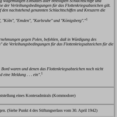
wagemutigen Einsatzes aller beteiligten Schlachtschiffe und
der Verleihungsbedingungen für das Flottenkriegsabzeichen gilt.
den nachstehend genannten Schlachtschiffen und Kreuzern die
1
''Köln'', ''Emden'', ''Karlsruhe'' und ''Königsberg''."
ernehmungen gegen Polen, befohlen, daß in Würdigung des
en'' die Verleihungsbedingungen für das Flottenkriegsabzeichen für die
 an Bord waren und denen das Flottenkriegsabzeichen noch nicht
1
 eine Meldung . . . ein".
enststellung eines Konteradmirals (Kommodore)
gen. (Siehe Punkt 4 des Stiftungserlass vom 30. April 1942)