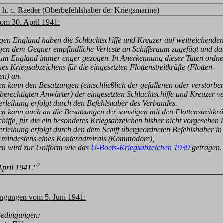
 h. c. Raeder (Oberbefehlshaber der Kriegsmarine)
vom 30. April 1941:
gen England haben die Schlacht
schiffe und Kreuzer auf weitreichend
 dem Gegner empfindliche Verluste an Schiffsraum zuge
fügt und da
 um England
immer enger gezogen. In Anerkennung dieser Taten ordne 
es Kriegsabzeichens für die eingesetzten Flottenstreitkräfte
(Flotten-
n) an.
en kann den Besatzungen (ein
schließlich der gefallenen oder verstorb
berechtigten Anwär
ter) der eingesetzten Schlachtschiffe und Kreuzer v
leihung erfolgt durch den Befehlshaber des Verbandes.
en kann auch an die Besatzungen
der sonstigen mit den Flottenstreitkrä
hiffe, für die ein besonderes
Kriegsabzeichen bisher nicht vorgesehen is
leihung erfolgt durch den dem Schiff
übergeordneten Befehlshaber in
g mindestens eines Konteradmirals (Kommodore),
en wird zur Uniform wie das
U-Boots-Kriegsabzeichen 1939
getragen.
2
April 1941."
ingungen vom 5. Juni 1941:
Bedingungen: