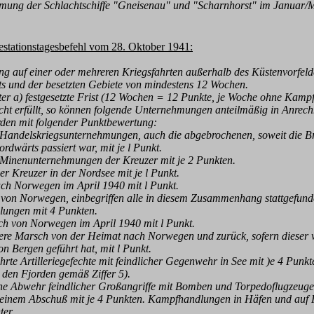
g der Schlachtschiffe "Gneisenau" und "Scharnhorst" im Januar/
stationstagesbefehl vom 28. Oktober 1941:
g auf einer oder mehreren Kriegsfahrten außerhalb des Küstenvorfeld
 und der
besetzten Gebiete von mindestens 12 Wochen.
er a) festgesetzte Frist (12 Wochen = 12 Punkte, je Woche ohne Kam
cht
erfüllt, so können folgende Unternehmungen anteilmäßig in Anrec
en mit folgender
Punktbewertung:
andelskriegsunternehmungen, auch die abgebrochenen, soweit die Br
rdwärts
passiert war, mit je l Punkt.
inenunternehmungen der Kreuzer mit je 2 Punkten.
 Kreuzer in der Nordsee mit je l Punkt.
 Norwegen im April 1940 mit l Punkt.
on Norwegen, einbegriffen alle in diesem Zusammenhang stattgefun
ngen mit 4
Punkten.
von Norwegen im April 1940 mit l Punkt.
e Marsch von der Heimat nach Norwegen und zurück, sofern dieser w
on
Bergen geführt hat, mit l Punkt.
e Artilleriegefechte mit feindlicher Gegenwehr in See mit )e 4 Punkt
den
Fjorden gemäß Ziffer 5).
 Abwehr feindlicher Großangriffe mit Bomben und Torpedoflugzeugen
einem
Abschuß mit je 4 Punkten. Kampfhandlungen in Häfen und auf 
er.