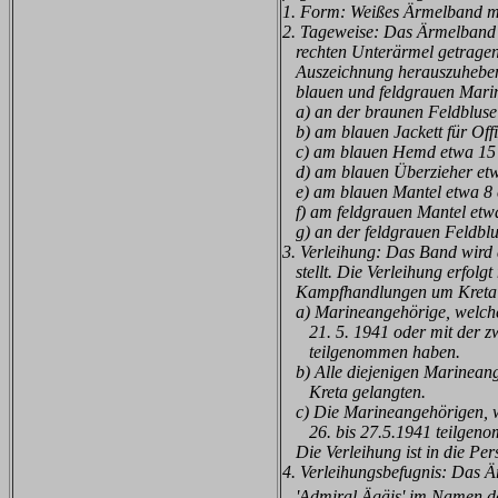
1. Form: Weißes Ärmelband mit
2. Tageweise: Das Ärmelband 
rechten Unterärmel getragen
Auszeichnung herauszuheben) 
blauen und feldgrauen Mari
a) an der braunen Feldbluse
b) am blauen Jackett für Offiz
c) am blauen Hemd etwa 15
d) am blauen Überzieher etw
e) am blauen Mantel etwa 8
f) am feldgrauen Mantel etw
g) an der feldgrauen Feldblu
3. Verleihung: Das Band wird 
stellt. Die Verleihung erfolg
Kampfhandlungen um Kreta u
a) Marineangehörige, welche m
21. 5. 1941 oder mit der zwe
teilgenommen haben.
b) Alle diejenigen Marineang
Kreta gelangten.
c) Die Marineangehörigen, w
26. bis 27.5.1941 teilgeno
Die Verleihung ist in die Pers
4. Verleihungsbefugnis: Das Ä
'Admiral Ägäis' im Namen des