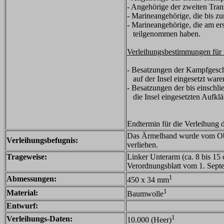
- Angehörige der zweiten Tran
- Marineangehörige, die bis z
- Marineangehörige, die am er
teilgenommen haben.
Verleihungsbestimmungen für 
- Besatzungen der Kampfgesch
auf der Insel eingesetzt ware
- Besatzungen der bis einschl
die Insel eingesetzten Aufklä
Endtermin für die Verleihung 
Das Ärmelband wurde vom Ober
Verleihungsbefugnis:
verliehen.
Trageweise:
Linker Unterarm (ca. 8 bis 15
Verordnungsblatt vom 1. Sept
1
Abmessungen:
450 x 34 mm
1
Material:
Baumwolle
Entwurf:
1
Verleihungs-Daten:
10.000 (Heer)