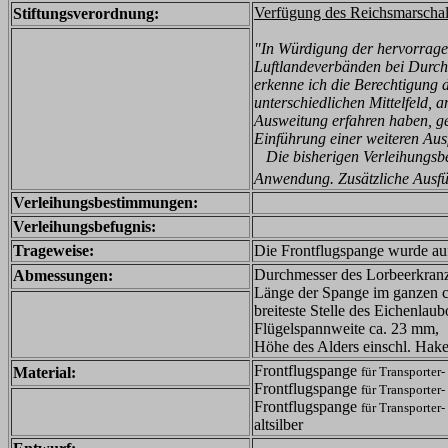
Verfügung des Reichsmarscha
Stiftungsverordnung:
"In Würdigung der hervorragen
Luftlandeverbänden bei Durchf
erkenne ich die Berechtigung 
unterschiedlichen Mittelfeld,
Ausweitung erfahren haben, ge
Einführung einer weiteren Aus
Die bisherigen Verleihungsbes
Anwendung. Zusätzliche Ausf
Verleihungsbestimmungen:
Verleihungsbefugnis:
Trageweise:
Die Frontflugspange wurde auf
Durchmesser des Lorbeerkranz
Abmessungen:
Länge der Spange im ganzen 
breiteste Stelle des Eichenla
Flügelspannweite ca. 23 mm,
Höhe des Alders einschl. Hak
Frontflugspange
Material:
für Transporter
Frontflugspange
für Transporter
Frontflugspange
für Transporter
altsilber