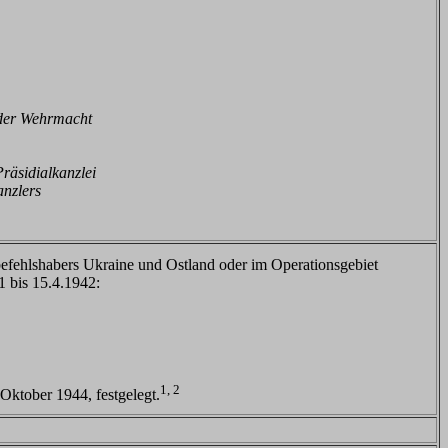
der Wehrmacht
Präsidialkanzlei
anzlers
efehlshabers Ukraine und Ostland oder im Operationsgebiet
1 bis 15.4.1942:
r
1, 2
Oktober 1944, festgelegt.