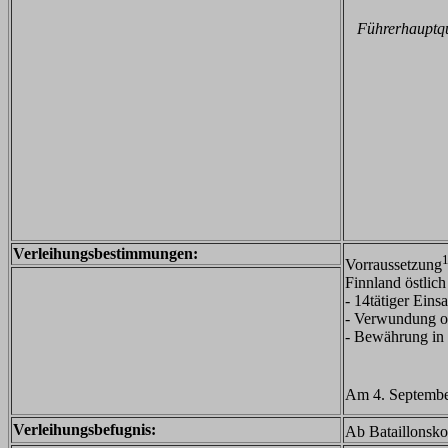
Führerhauptqua
Verleihungsbestimmungen:
Vorraussetzung
Finnland östlic
- 14tätiger Ein
- Verwundung od
- Bewährung in
Am 4. September
Verleihungsbefugnis:
Ab Bataillonsk