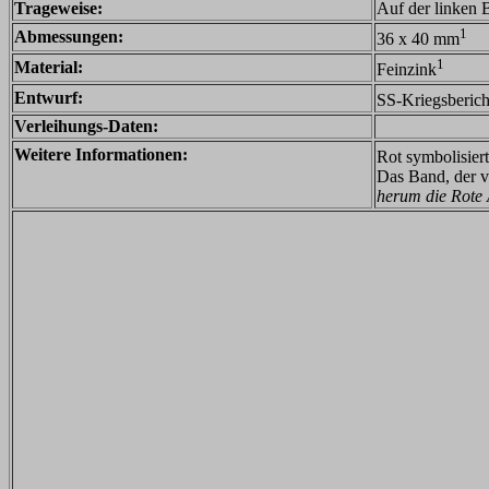
Trageweise:
Auf der linken 
1
Abmessungen:
36 x 40 mm
1
Material:
Feinzink
Entwurf:
SS-Kriegsberic
Verleihungs-Daten:
Weitere Informationen:
Rot symbolisier
Das Band, der 
herum die Rote