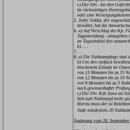
c) Der Ort - bei den Gefechtsv
im rückwärtigen Heeresgebiet
oder eine Versorgungskolonne 
5. Jeder Soldat, der ungeschüt
bewährt, hat die Anwartschaf
6. a) Auf Vorschlag des Kp. F
Tagesmeldung - abzugeben ist
im Tagesbefehl den anzurechne
b) . . .
7. . . .
8. a) Die Nahkampftage sind a
b) Um den vielfach bewährten
brochenem Einsatz im Osten 
von 15 Monaten bis zu 15 N
von 12 Monaten bis zu 10 N
von 8 Monaten bis zu 5 Nah
nach gewissenhafter Prüfung 
c) Der Div. Kdr. kann an Sol
heit zum Nahkampf mehr gege
Hierzu muss der zu Beleihend
Stufe mindestens 20 Nahkampf
Änderung vom 28. September