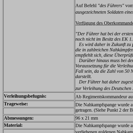
Auf Befehl
"des Führers"
vom 
ausgezeichneten Soldaten ein
Verfügung des Oberkommandos
"Der Führer hat bei der erste
noch nicht im Besitz des EK 1.
Es wird daher in Zukunft zu pr
die in zahlreichen Nahkämpfen 
empfiehlt sich, diese Überprü
Darüber hinaus muss bei der 
Voraussetzung für die Verleih
Fall sein, da die Zahl von 5
darstellt.
Der Führer hat daher zugest
zur Verleihung des Deutschen
Verleihungsbefugnis:
Ab Regimentskommandeur au
Trageweise:
Die Nahkampfspange wurde auf 
getragen. (Siehe Punkt 2 der
Abmessungen:
96 x 21 mm
Material:
Die Nahkampfspange wurde anf
verliehenen goldenen Nahkampf