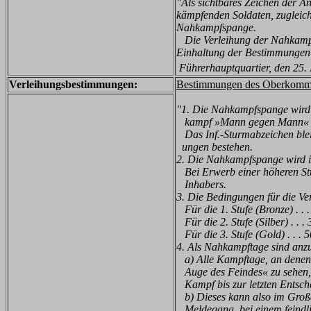
"Als sichtbares Zeichen der 
kämpfenden Soldaten, zugleich 
Nahkampfspange.
Die Verleihung der Nahkampfs
Einhaltung der Bestimmungen m
Führerhauptquartier, den 25
Verleihungsbestimmungen:
Bestimmungen des Oberkomman
"1. Die Nahkampfspange wird 
kampf
»
Mann gegen Mann
«
Das Inf.-Sturmabzeichen blei
ungen bestehen.
2. Die Nahkampfspange wird in
Bei Erwerb einer höheren Stuf
Inhabers.
3. Die Bedingungen für die Ve
Für die 1. Stufe (Bronze) . .
Für die 2. Stufe (Silber) . . 
Für die 3. Stufe (Gold) . . .
4. Als Nahkampftage sind anz
a) Alle Kampftage, an denen
Auge des Feindes
« zu sehe
Kampf bis zur letzten Entsch
b) Dieses kann also im Großa
Meldegang, bei einem feindl