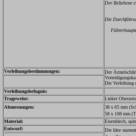
Der Beliehene er
Die Durchführu
Führerhauptqua
Verleihungsbestimmungen:
Der Ärmelschild
Verteidigungska
Die Verleihung 
Verleihungsbefugnis:
Trageweise:
Linker Oberarm
Abmessungen:
38 x 65 mm (Sch
58 x 108 mm (T
Material:
Eisenblech, spä
Entwurf:
Die Idee stammt