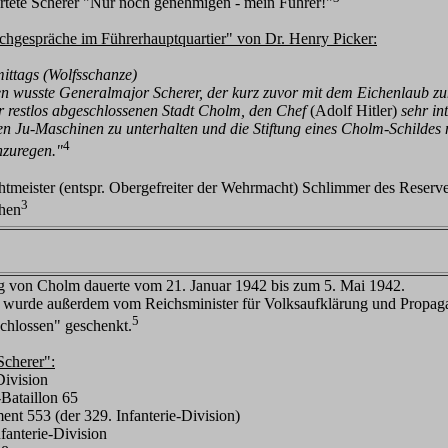
rtete Scherer "Nur noch genehmigen - mein Führer!"
schgespräche im Führerhauptquartier" von Dr. Henry Picker:
ittags (Wolfsschanze)
n wusste Generalmajor Scherer, der kurz zuvor mit dem Eichenlaub zum
r restlos abgeschlossenen Stadt Cholm, den Chef
(Adolf Hitler)
sehr in
ren Ju-Maschinen zu unterhalten und die Stiftung eines Cholm-Schildes 
4
nzuregen."
htmeister (entspr. Obergefreiter der Wehrmacht) Schlimmer des Reserve
3
hen
g von Cholm dauerte vom 21. Januar 1942 bis zum 5. Mai 1942.
 wurde außerdem vom Reichsminister für Volksaufklärung und Propaga
5
chlossen" geschenkt.
cherer":
Division
-Bataillon 65
ent 553 (der 329. Infanterie-Division)
nfanterie-Division