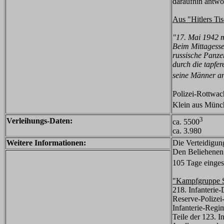
daraufhin antwo
Aus "Hitlers Ti
"17. Mai 1942 m
Beim Mittagesse
russische Panze
durch die tapfe
seine Männer a
Polizei-Rottwac
Klein aus Münc
3
Verleihungs-Daten:
ca. 5500
ca. 3.980
Weitere Informationen:
Die Verteidigun
Den Beliehenen
105 Tage einges
"Kampfgruppe S
218. Infanterie-
Reserve-Polizei
Infanterie-Regim
Teile der 123. I