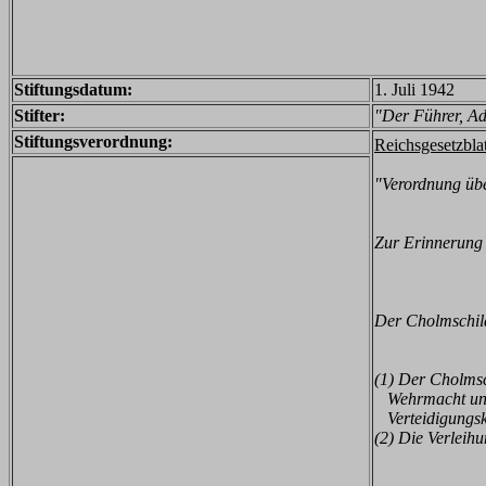
Stiftungsdatum:
1. Juli 1942
Stifter:
"Der Führer, Ad
Stiftungsverordnung:
Reichsgesetzbla
"Verordnung übe
Zur Erinnerung 
Der Cholmschil
(1) Der Cholmsc
Wehrmacht unte
Verteidigungska
(2) Die Verleih