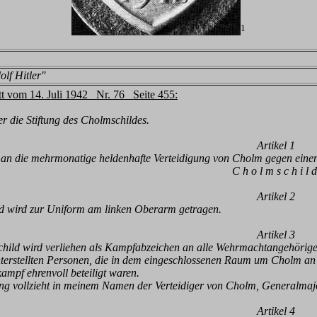
1
olf Hitler"
tt vom 14. Juli 1942 Nr. 76 Seite 455:
r die Stiftung des Cholmschildes.
Artikel 1
an die mehrmonatige heldenhafte Verteidigung von Cholm gegen einen 
C h o l m s c h i l d
Artikel 2
d wird zur Uniform am linken Oberarm getragen.
Artikel 3
hild wird verliehen als Kampfabzeichen an alle Wehrmachtangehörig
rstellten Personen, die in dem eingeschlossenen Raum um Cholm a
mpf ehrenvoll beteiligt waren.
ung vollzieht in meinem Namen der Verteidiger von Cholm, Generalmajo
Artikel 4