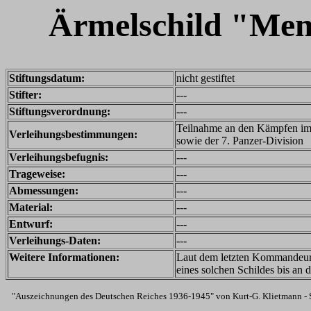
Ärmelschild "Mem
Stiftungsdatum:
nicht gestiftet
Stifter:
---
Stiftungsverordnung:
---
Teilnahme an den Kämpfen im
Verleihungsbestimmungen:
sowie der 7. Panzer-Division
Verleihungsbefugnis:
---
Trageweise:
---
Abmessungen:
---
Material:
---
Entwurf:
---
Verleihungs-Daten:
---
Weitere Informationen:
Laut dem letzten Kommandeur d
eines solchen Schildes bis an 
"Auszeichnungen des Deutschen Reiches 1936-1945" von Kurt-G. Klietmann - 