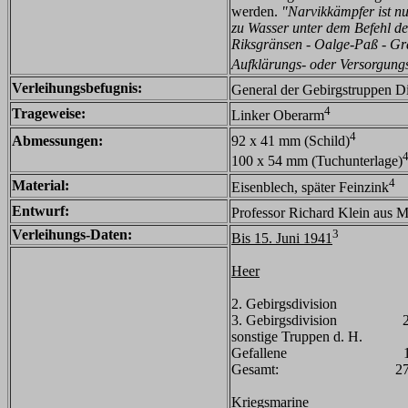
werden.
"Narvikkämpfer ist nu
zu Wasser unter dem Befehl d
Riksgränsen - Oalge-Paß - Gr
Aufklärungs- oder Versorgungs
Verleihungsbefugnis:
General der Gebirgstruppen D
4
Trageweise:
Linker Oberarm
4
Abmessungen:
92 x 41 mm (Schild)
100 x 54 mm (Tuchunterlage)
4
Material:
Eisenblech, später Feinzink
Entwurf:
Professor Richard Klein aus 
Verleihungs-Daten:
3
Bis 15. Juni 1941
Heer
2. Gebirgsdivision 
3. Gebirgsdivision 2
sonstige Truppen d. H.
Gefallene 1
Gesamt: 27
Kriegsmarine