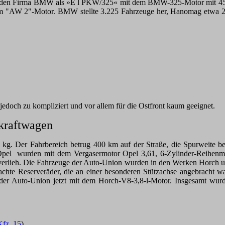
on den Firma BMW als »E l PKW/325« mit dem BMW-325-Motor mit 45 
"AW 2"-Motor. BMW stellte 3.225 Fahrzeuge her, Hanomag etwa 2.0
edoch zu kompliziert und vor allem für die Ostfront kaum geeignet.
nkraftwagen
0 kg. Der Fahrbereich betrug 400 km auf der Straße, die Spurweite 
el wurden mit dem Vergasermotor Opel 3,61, 6-Zylinder-Reihenmo
 verlieh. Die Fahrzeuge der Auto-Union wurden in den Werken Horch 
achte Reserveräder, die an einer besonderen Stützachse angebracht 
ei der Auto-Union jetzt mit dem Horch-V8-3,8-l-Motor. Insgesamt wur
Kfz. 15
)