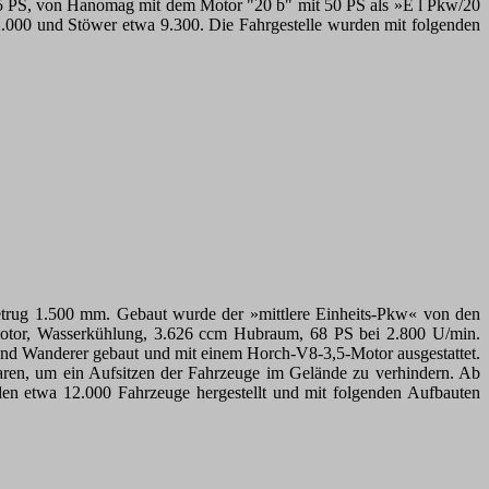
PS, von Hanomag mit dem Motor "20 b" mit 50 PS als »E l Pkw/20
00 und Stöwer etwa 9.300. Die Fahrgestelle wurden mit folgenden
betrug 1.500 mm. Gebaut wurde der »mittlere Einheits-Pkw« von den
tor, Wasserkühlung, 3.626 ccm Hubraum, 68 PS bei 2.800 U/min.
und Wanderer gebaut und mit einem Horch-V8-3,5-Motor ausgestattet.
waren, um ein Aufsitzen der Fahrzeuge im Gelände zu verhindern. Ab
den etwa 12.000 Fahrzeuge hergestellt und mit folgenden Aufbauten