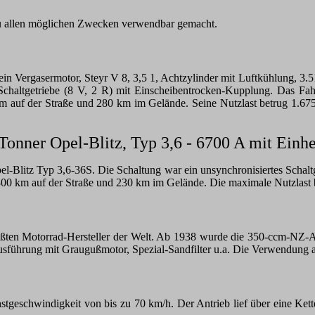
u allen möglichen Zwecken verwendbar gemacht.
 ein Vergasermotor, Steyr V 8, 3,5 1, Achtzylinder mit Luftkühlung, 3
haltgetriebe (8 V, 2 R) mit Einscheibentrocken-Kupplung. Das Fahrz
 auf der Straße und 280 km im Gelände. Seine Nutzlast betrug 1.675 
Tonner Opel-Blitz, Typ 3,6 - 6700 A mit Einhe
el-Blitz Typ 3,6-36S. Die Schaltung war ein unsynchronisiertes Schal
00 km auf der Straße und 230 km im Gelände. Die maximale Nutzlast be
en Motorrad-Hersteller der Welt. Ab 1938 wurde die 350-ccm-NZ-Au
sführung mit Graugußmotor, Spezial-Sandfilter u.a. Die Verwendung a
geschwindigkeit von bis zu 70 km/h. Der Antrieb lief über eine Kette