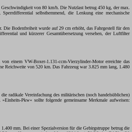
e Geschwindigkeit von 80 km/h. Die Nutzlast betrug 450 kg, der max.
 Sperrdifferential selbsthemmend, die Lenkung eine mechanische
 Die Bodenfreiheit wurde auf 29 cm erhöht, das Fahrgestell für den
ifferential und kürzerer Gesamtübersetzung versehen, der Luftfilter
en von einem VW-Boxer-1.131-ccm-Vierzylinder-Motor erreichte das
 eine Reichweite von 520 km. Das Fahrzeug war 3.825 mm lang, 1.480
ie radikale Vereinfachung des militärischen (noch handelsüblichen)
og. »Einheits-Pkw« sollte folgende gemeinsame Merkmale aufweisen:
 1.400 mm. Bei einer Spezialversion für die Gebirgstruppe betrug die