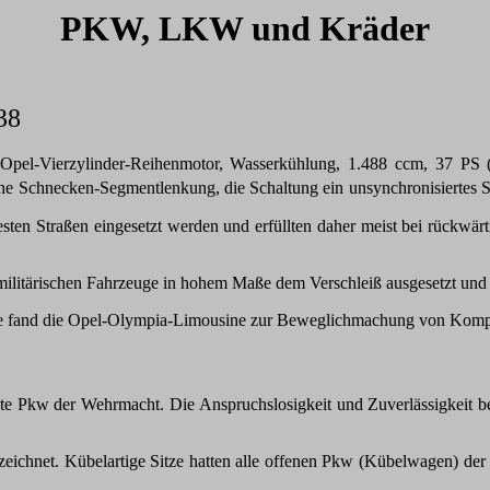
PKW, LKW und Kräder
38
(Opel-Vierzylinder-Reihenmotor, Wasserkühlung, 1.488 ccm, 37 PS
ne
Schnecken-Segmentlenkung
, die Schaltung ein
unsynchronisiertes S
sten Straßen eingesetzt werden und erfüllten daher meist bei rückwärt
ilitärischen Fahrzeuge in hohem Maße dem Verschleiß ausgesetzt und er
ruppe fand die Opel-Olympia-Limousine zur Beweglichmachung von Ko
e Pkw der Wehrmacht. Die Anspruchslosigkeit und Zuverlässigkeit be
eichnet. Kübelartige Sitze hatten alle offenen Pkw (Kübelwagen) de