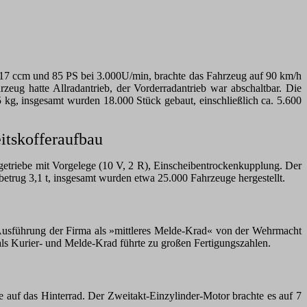
.517 ccm und 85 PS bei 3.000U/min, brachte das Fahrzeug auf 90 km/h
eug hatte Allradantrieb, der Vorderradantrieb war abschaltbar. Die
kg, insgesamt wurden 18.000 Stück gebaut, einschließlich ca. 5.600
itskofferaufbau
tgetriebe mit Vorgelege (10 V, 2 R), Einscheibentrockenkupplung. Der
trug 3,1 t, insgesamt wurden etwa 25.000 Fahrzeuge hergestellt.
sführung der Firma als »mittleres Melde-Krad« von der Wehrmacht
ls Kurier- und Melde-Krad führte zu großen Fertigungszahlen.
 auf das Hinterrad. Der Zweitakt-Einzylinder-Motor brachte es auf 7