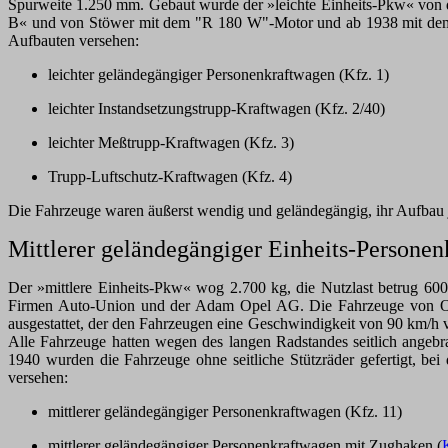
Spurweite 1.250 mm. Gebaut wurde der »leichte Einheits-Pkw« v
B« und von Stöwer mit dem "R 180 W"-Motor und ab 1938 mit dem 
Aufbauten versehen:
leichter geländegängiger Personenkraftwagen (Kfz. 1)
leichter Instandsetzungstrupp-Kraftwagen (Kfz. 2/40)
leichter Meßtrupp-Kraftwagen (Kfz. 3)
Trupp-Luftschutz-Kraftwagen (Kfz. 4)
Die Fahrzeuge waren äußerst wendig und geländegängig, ihr Aufbau j
Mittlerer geländegängiger Einheits-Persone
Der »mittlere Einheits-Pkw« wog 2.700 kg, die Nutzlast betrug 60
Firmen Auto-Union und der Adam Opel AG. Die Fahrzeuge von Op
ausgestattet, der den Fahrzeugen eine Geschwindigkeit von 90 km/h
Alle Fahrzeuge hatten wegen des langen Radstandes seitlich angebr
1940 wurden die Fahrzeuge ohne seitliche Stützräder gefertigt, b
versehen:
mittlerer geländegängiger Personenkraftwagen (Kfz. 11)
mittlerer geländegängiger Personenkraftwagen mit Zughaken (