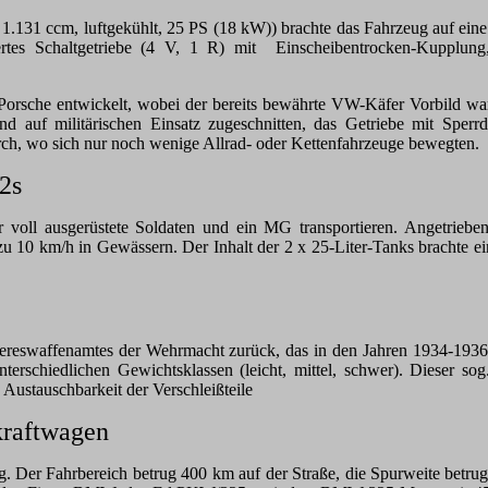
 1.131 ccm, luftgekühlt, 25 PS (18 kW)) brachte das Fahrzeug auf ein
tes Schaltgetriebe (4 V, 1 R) mit Einscheibentrocken-Kupplung,
Porsche entwickelt, wobei der bereits bewährte VW-Käfer Vorbild war.
nd auf militärischen Einsatz zugeschnitten, das Getriebe mit Sperrd
rch, wo sich nur noch wenige Allrad- oder Kettenfahrzeuge bewegten.
2s
r voll ausgerüstete Soldaten und ein MG transportieren. Angetrieb
zu 10 km/h in Gewässern. Der Inhalt der 2 x 25-Liter-Tanks brachte
reswaffenamtes der Wehrmacht zurück, das in den Jahren 1934-1936 d
nterschiedlichen Gewichtsklassen (leicht, mittel, schwer). Dieser s
d Austauschbarkeit der Verschleißteile
kraftwagen
. Der Fahrbereich betrug 400 km auf der Straße, die Spurweite betrug