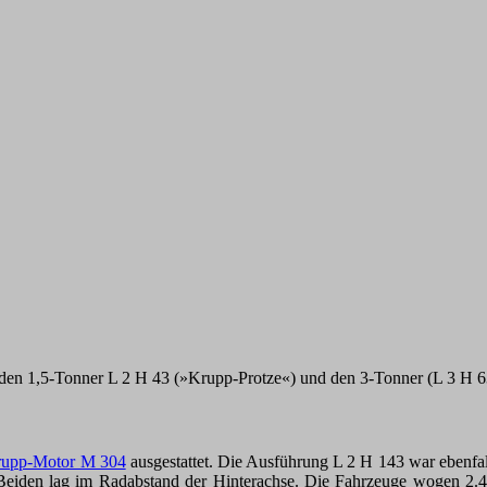
: den 1,5-Tonner L 2 H 43 (»Krupp-Protze«) und den 3-Tonner (L 3 H 
Krupp-Motor M 304
ausgestattet. Die Ausführung L 2 H 143 war ebenf
eiden lag im Radabstand der Hinterachse. Die Fahrzeuge wogen 2.4