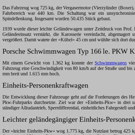
Das Fahrzeug wog 725 kg, der
Vergasermotor (Vierzylinder (Boxer),
Fahrbereich war 440 km. Die Schaltung war ein unsynchronisier
Spindellenkung. Insgesamt wurden 50.435 Stück gebaut.
1939 wurde dieser leichte Geländewagen unter Zeitdruck von Prof. 
Geländeeinsatz verstärkt, die Karosserie vereinfacht, abgemagert u
vergrößert. Damit watete der »Kübel« 45 cm und wühlte sich dort du
Porsche Schwimmwagen Typ 166
le. PKW K
Mit einem Gewicht von 1.362 kg konnte der
Schwimmwagen
vie
Fahrzeug eine Geschwindigkeit von 80 km/h auf der Straße und bis 
mm breit und 1.615 mm hoch.
Einheits-Personenkraftwagen
Die Entwicklung dieser Fahrzeuge geht auf die Forderungen des Hee
Pkw-Fuhrparks durchsetzte. Ziel war der »Einheits-Pkw« in drei u
ständiger Allradantrieb, Sperrdifferential, einheitliches Fahrgestell un
Leichter geländegängiger Einheits-Personen
Der »leichte Einheits-Pkw« wog 1.775 kg, die Nutzlast betrug 425 kg