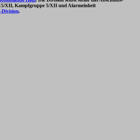
15/XII, Kampfgruppe 5/XII und Alarmeinheit
e-Division
.