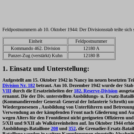
Feldpostnummern ab 10. Oktober 1944: Der Divisionsstab teilte sic
Einheit
Feldpostnummer
Kommando 462. Division
12180 A
Panzer-Zug (verstärkt) Kuhn
12180 B
1. Einsatz und Unterstellung:
Aufgestellt am 15. Oktober 1942 in Nancy im neuen besetzten Te
Division Nr. 182
betraut. Am 10. Dezember 1942 wurde der Stab n
VIII
durch die Ersatzeinheiten der
182. Reserve-Division
ausgeta
ernannt. Die der Div. unterstellten Ausbildungs- u. Ersatz-Bat
(Kommandierender General: General der Infanterie Schroth) unte
Wiedergenesenen , Ausbildung von Unterführern und Betreuung 
Verwendung an der kämpfenden Front nach Gliederung und Ausbi
wegen Alters für den Frontdienst nicht geeigneten Offizieren und
5/XII und 9/XII als Walküreeinheiten auf. Im Oktober 1944 erhi
Ausbildungs-Bataillone
208
und
352
, die Grenadier-Ersatz-Batai
Bataillone wurden in weitere Kampfgruppen eingeteilt: Absc