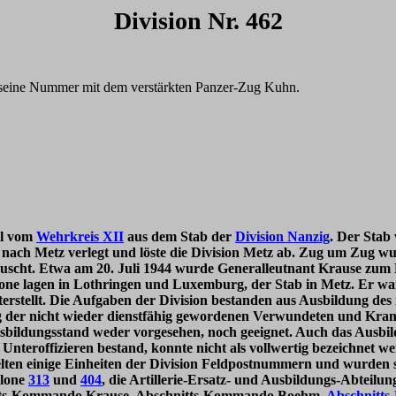
Division Nr. 462
h seine Nummer mit dem verstärkten Panzer-Zug Kuhn.
il vom
Wehrkreis XII
aus dem Stab der
Division Nanzig
. Der Stab
ach Metz verlegt und löste die Division Metz ab. Zug um Zug wu
uscht. Etwa am 20. Juli 1944 wurde Generalleutnant Krause zum 
aillone lagen in Lothringen und Luxemburg, der Stab in Metz. Er
rstellt. Die Aufgaben der Division bestanden aus Ausbildung des
der nicht wieder dienstfähig gewordenen Verwundeten und Kranke
ldungsstand weder vorgesehen, noch geeignet. Auch das Ausbild
 Unteroffizieren bestand, konnte nicht als vollwertig bezeichnet 
elten einige Einheiten der Division Feldpostnummern und wurden 
llone
313
und
404
, die Artillerie-Ersatz- und Ausbildungs-Abteilu
hnitts-Kommando Krause, Abschnitts-Kommando Boehm,
Abschnitt