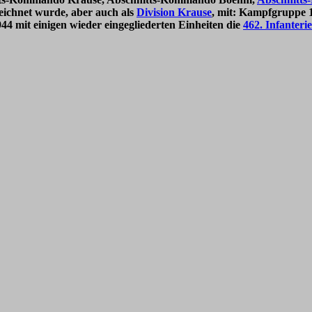
eichnet wurde, aber auch als
Division Krause
, mit: Kampfgruppe 
4 mit einigen wieder eingegliederten Einheiten die
462. Infanteri