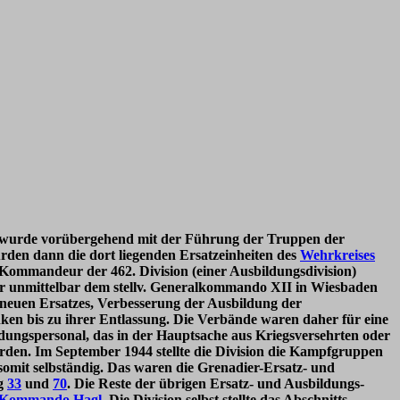
 wurde vorübergehend mit der Führung der Truppen der
rden dann die dort liegenden Ersatzeinheiten des
Wehrkreises
Kommandeur der 462. Division (einer Ausbildungsdivision)
 war unmittelbar dem stellv. Generalkommando XII in Wiesbaden
 neuen Ersatzes, Verbesserung der Ausbildung der
n bis zu ihrer Entlassung. Die Verbände waren daher für eine
ungspersonal, das in der Hauptsache aus Kriegsversehrten oder
werden. Im September 1944 stellte die Division die Kampfgruppen
somit selbständig. Das waren die Grenadier-Ersatz- und
ng
33
und
70
. Die Reste der übrigen Ersatz- und Ausbildungs-
s-Kommando Hagl
. Die Division selbst stellte das Abschnitts-