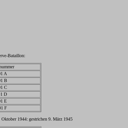
ve-Bataillon:
tnummer
01 A
01 B
01 C
01 D
01 E
01 F
 Oktober 1944: gestrichen 9. März 1945