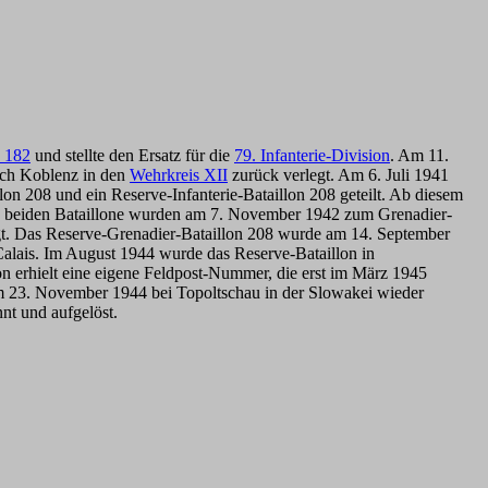
n 182
und stellte den Ersatz für die
79. Infanterie-Division
. Am 11.
ach Koblenz in den
Wehrkreis XII
zurück verlegt. Am 6. Juli 1941
lon 208 und ein Reserve-Infanterie-Bataillon 208 geteilt. Ab diesem
e beiden Bataillone wurden am 7. November 1942 zum Grenadier-
gt. Das Reserve-Grenadier-Bataillon 208 wurde am 14. September
 Calais. Im August 1944 wurde das Reserve-Bataillon in
n erhielt eine
eigene Feldpost-Nummer, die erst im März 1945
 23. November 1944 bei Topoltschau in der Slowakei wieder
t und aufgelöst.