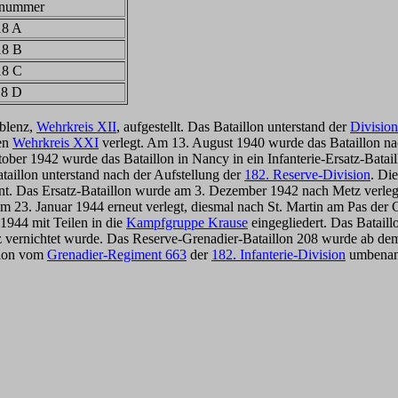
tnummer
18 A
18 B
18 C
18 D
oblenz,
Wehrkreis XII
, aufgestellt. Das Bataillon unterstand der
Divisio
den
Wehrkreis XXI
verlegt. Am 13. August 1940 wurde das Bataillon n
ber 1942 wurde das Bataillon in Nancy in ein Infanterie-Ersatz-Batail
taillon unterstand nach der Aufstellung der
182. Reserve-Division
. Di
nt. Das Ersatz-Bataillon wurde am 3. Dezember 1942 nach Metz verle
am 23. Januar 1944 erneut verlegt, diesmal nach St. Martin am Pas der
1944 mit Teilen in die
Kampfgruppe Krause
eingegliedert. Das Bataillo
 vernichtet wurde.
Das Reserve-Grenadier-Bataillon 208 wurde ab dem
illon vom
Grenadier-Regiment 663
der
182. Infanterie-Division
umbenann