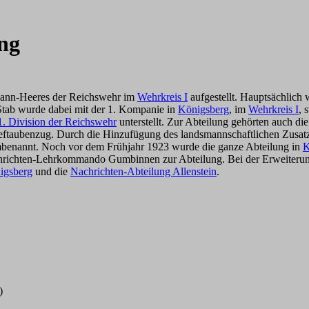
ung
Mann-Heeres der Reichswehr im
Wehrkreis I
aufgestellt. Hauptsächlich
Stab wurde dabei mit der 1. Kompanie in
Königsberg
, im
Wehrkreis I
, 
1. Division der Reichswehr
unterstellt. Zur Abteilung gehörten auch di
rieftaubenzug. Durch die Hinzufügung des landsmannschaftlichen Zusa
enannt. Noch vor dem Frühjahr 1923 wurde die ganze Abteilung in
K
Nachrichten-Lehrkommando Gumbinnen zur Abteilung. Bei der Erweiter
igsberg
und die
Nachrichten-Abteilung Allenstein
.
)