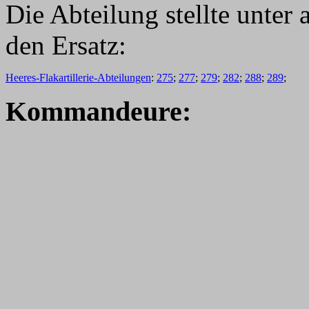
Die Abteilung stellte unter
den Ersatz:
Heeres-Flakartillerie-Abteilungen
:
275
;
277
;
279
;
282
;
288
;
289
;
Kommandeure: