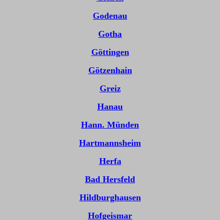
Godenau
Gotha
Göttingen
Götzenhain
Greiz
Hanau
Hann. Münden
Hartmannsheim
Herfa
Bad Hersfeld
Hildburghausen
Hofgeismar