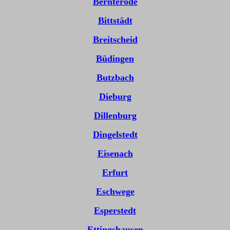
Bernterode
Bittstädt
Breitscheid
Büdingen
Butzbach
Dieburg
Dillenburg
Dingelstedt
Eisenach
Erfurt
Eschwege
Esperstedt
Ettingshausen