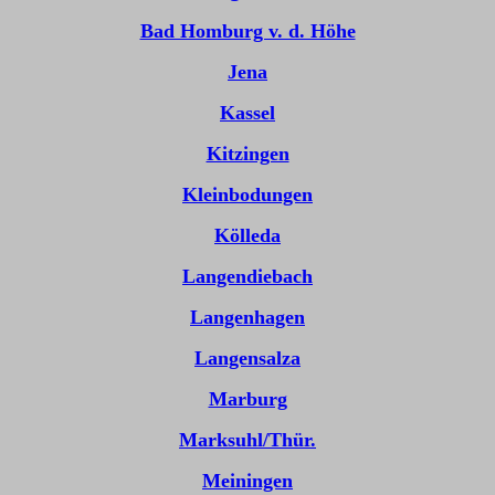
Bad Homburg v. d. Höhe
Jena
Kassel
Kitzingen
Kleinbodungen
Kölleda
Langendiebach
Langenhagen
Langensalza
Marburg
Marksuhl/Thür.
Meiningen