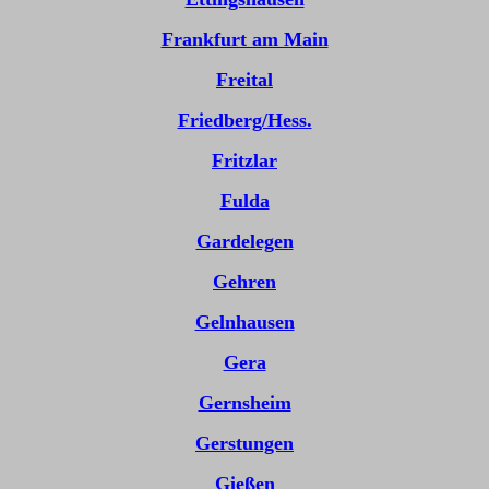
Frankfurt am Main
Freital
Friedberg/Hess.
Fritzlar
Fulda
Gardelegen
Gehren
Gelnhausen
Gera
Gernsheim
Gerstungen
Gießen